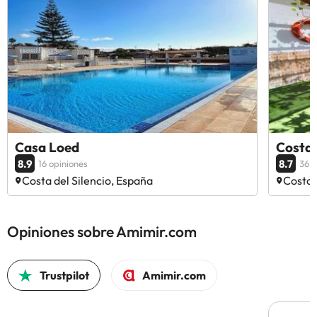
Casa Loed
Costa 
8.9
8.7
16 opiniones
36 o
Costa del Silencio, España
Costa 
Opiniones sobre Amimir.com
Trustpilot
Amimir.com