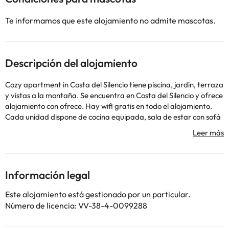
Te informamos que este alojamiento no admite mascotas.
Descripción del alojamiento
Cozy apartment in Costa del Silencio tiene piscina, jardín, terraza
y vistas a la montaña. Se encuentra en Costa del Silencio y ofrece
alojamiento con ofrece. Hay wifi gratis en todo el alojamiento.
Cada unidad dispone de cocina equipada, sala de estar con sofá
cama y TV de pantalla plana, y baño privado con secador de
pelo y ducha. También se ofrece nevera, microondas y fogones,
además de cafetera y hervidor. Se puede descubrir la zona
practicando senderismo en los alrededores. Cerca del
alojamiento hay puntos de interés como Playa de Montaña
Información legal
Amarilla, Playa de la Ballena y Playa de Las Galletas. El
aeropuerto (Aeropuerto de Tenerife Sur) está a 12 km, y el
Este alojamiento está gestionado por un particular.
alojamiento ofrece servicio de traslado de pago para ir o volver
Número de licencia: VV-38-4-0099288
del aeropuerto.
En este alojamiento no se pueden celebrar despedidas de soltero