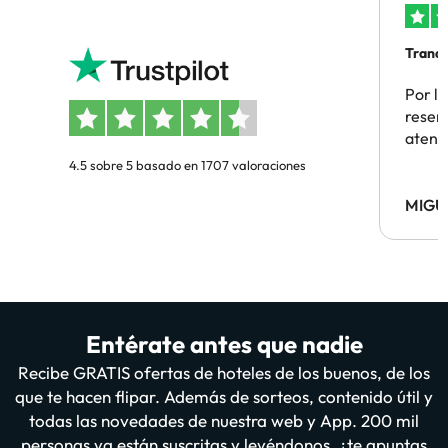
Tranqu
Por la
reserv
atenc
4.5 sobre 5 basado en 1707 valoraciones
MIGU
Entérate antes que nadie
Recibe GRATIS ofertas de hoteles de los buenos, de los
que te hacen flipar. Además de sorteos, contenido útil y
todas las novedades de nuestra web y App. 200 mil
personas ya están suscritas y leyéndonos, ¿te apuntas