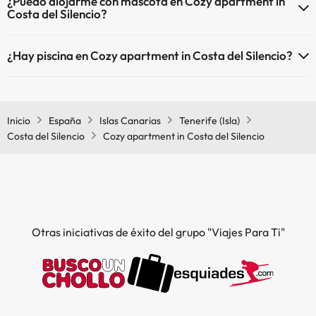
¿Puedo alojarme con mascota en Cozy apartment in
Costa del Silencio?
En Cozy apartment in Costa del Silencio no se admiten mascotas.
¿Hay piscina en Cozy apartment in Costa del Silencio?
Sí, Cozy apartment in Costa del Silencio tiene piscina (este servicio
puede ser de pago) Aquí tienes más info sobre la piscina y otras
instalaciones.
Inicio
España
Islas Canarias
Tenerife (Isla)
Costa del Silencio
Cozy apartment in Costa del Silencio
Piscina al aire libre (temporada de verano)
Piscina al aire libre (toda la temporada)
Otras iniciativas de éxito del grupo "Viajes Para Ti"