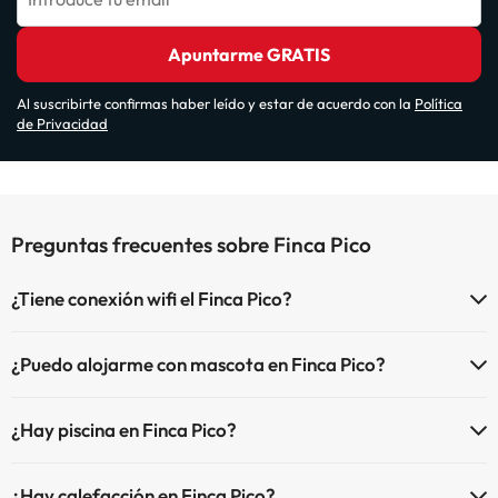
Apuntarme GRATIS
Al suscribirte confirmas haber leído y estar de acuerdo con la
Política
de Privacidad
Preguntas frecuentes sobre Finca Pico
¿Tiene conexión wifi el Finca Pico?
El Finca Pico dispone de Wi-Fi.
¿Puedo alojarme con mascota en Finca Pico?
En Finca Pico no se admiten mascotas.
¿Hay piscina en Finca Pico?
Sí, Finca Pico tiene piscina (este servicio puede ser de pago) Aquí
¿Hay calefacción en Finca Pico?
tienes más info sobre la piscina y otras instalaciones.