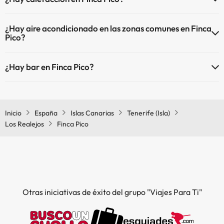
Sí, Finca Pico tiene calefacción en las zonas comunes.
Piscina al aire libre (temporada de verano)
¿Hay aire acondicionado en las zonas comunes en Finca
Piscina al aire libre (toda la temporada)
Pico?
Sí, Finca Pico tiene aire acondicionado en las zonas comunes.
¿Hay bar en Finca Pico?
Sí, Finca Pico tiene bar.
Inicio
España
Islas Canarias
Tenerife (Isla)
Los Realejos
Finca Pico
Otras iniciativas de éxito del grupo "Viajes Para Ti"