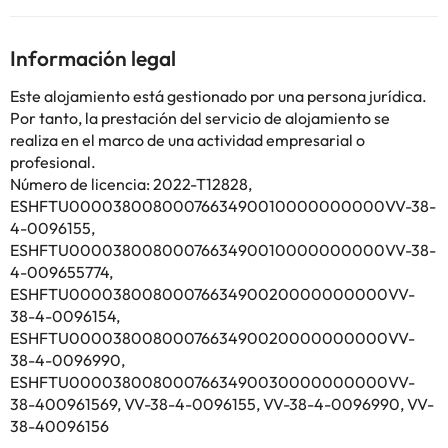
mañana un desayuno continental. Playa de la Fajana está a 12
min a pie del alojamiento, y Playa de Castro está a 1,8 km. El
aeropuerto (Aeropuerto de Tenerife Norte – Ciudad de La
Información legal
Laguna) está a 27 km.
En este alojamiento no se pueden celebrar despedidas de soltero
Este alojamiento está gestionado por una persona jurídica.
o soltera ni fiestas similares.
Por tanto, la prestación del servicio de alojamiento se
realiza en el marco de una actividad empresarial o
profesional.
Algunos de los servicios detallados pueden ser de pago. Puedes
Número de licencia: 2022-T12828,
consultar sus tarifas directamente en el establecimiento. Toda la
información de esta ficha está sujeta a cambios por parte del
ESHFTU0000380080007663490010000000000VV-38-
alojamiento. Si tienes dudas, contáctanos.
4-0096155,
ESHFTU0000380080007663490010000000000VV-38-
4-009655774,
ESHFTU0000380080007663490020000000000VV-
38-4-0096154,
ESHFTU0000380080007663490020000000000VV-
38-4-0096990,
ESHFTU0000380080007663490030000000000VV-
38-400961569, VV-38-4-0096155, VV-38-4-0096990, VV-
38-40096156