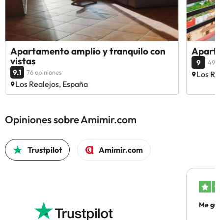
Apartamento amplio y tranquilo con
Apart
vistas
9
49 o
9.1
76 opiniones
Los Re
Los Realejos, España
Opiniones sobre Amimir.com
Trustpilot
Amimir.com
Me gus