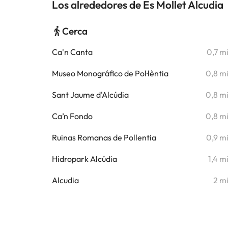
Los alrededores de Es Mollet Alcudia
Cerca
Ca'n Canta
0,7 m
Museo Monográfico de Pol·lèntia
0,8 m
Sant Jaume d'Alcúdia
0,8 m
Ca’n Fondo
0,8 m
Ruinas Romanas de Pollentia
0,9 m
Hidropark Alcúdia
1,4 m
Alcudia
2 m