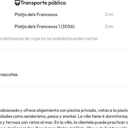
Transporte público
Platja dels Francesos
3 mi
Platja dels Francesos 1 (3056)
3 mi
as distancias de viaje en la realidad pueden variar.
mascotas.
ndicionado y ofrece alojamiento con piscina privada, vistas a la piscin
a villa tiene 4 dormitorios, 2 baños, ropa de cama, toallas, TV de pantalla
 practicar ciclismo en los alrededores o disfrutar del jardín.