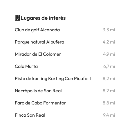
Lugares de interés
i
Club de golf Alcanada
3,3 mi
i
Parque natural Albufera
4,2 mi
i
Mirador de El Colomer
4,9 mi
i
Cala Murta
6,7 mi
i
Pista de karting Karting Can Picafort
8,2 mi
i
Necrópolis de Son Real
8,2 mi
i
Faro de Cabo Formentor
8,8 mi
Finca Son Real
9,4 mi