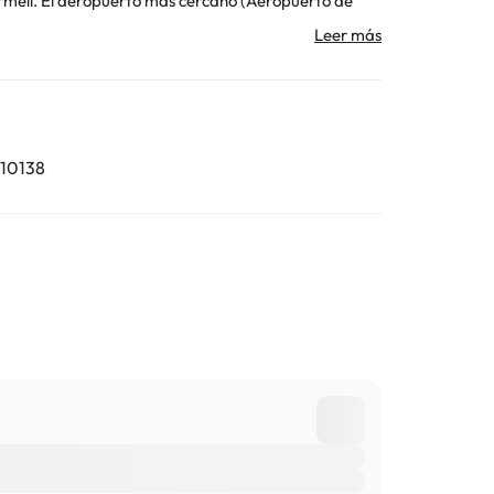
ermell. El aeropuerto más cercano (Aeropuerto de
r del aeropuerto.
Toda la información de esta ficha está sujeta a
10138