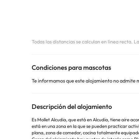
Todas las distancias se calculan en línea recta. L
Condiciones para mascotas
Te informamos que este alojamiento no admite 
Descripción del alojamiento
Es Mollet Alcudia, que está en Alcudia, tiene aire aco
está en una zona en la que se pueden practicar actividades como senderismo, pesca y snorkel. L
plana, zona de comedor, cocina totalmente equipada y terraza con vistas al mar. En la villa, la clientela puede