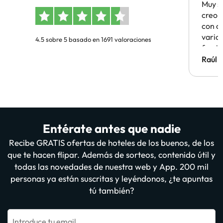
Muy s
creo 
con c
vario
4.5 sobre 5 basado en 1691 valoraciones
famil
Hotel 
Raúl 
vuestr
Entérate antes que nadie
Recibe GRATIS ofertas de hoteles de los buenos, de los
que te hacen flipar. Además de sorteos, contenido útil y
todas las novedades de nuestra web y App. 200 mil
personas ya están suscritas y leyéndonos, ¿te apuntas
tú también?
Introduce tu email