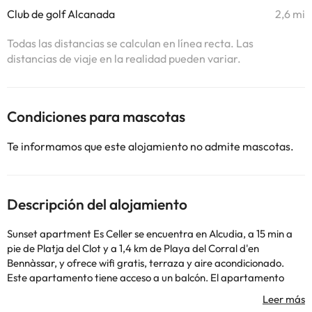
Club de golf Alcanada
2,6 mi
Todas las distancias se calculan en línea recta. Las
distancias de viaje en la realidad pueden variar.
Condiciones para mascotas
Te informamos que este alojamiento no admite mascotas.
Descripción del alojamiento
Sunset apartment Es Celler se encuentra en Alcudia, a 15 min a
pie de Platja del Clot y a 1,4 km de Playa del Corral d'en
Bennàssar, y ofrece wifi gratis, terraza y aire acondicionado.
Este apartamento tiene acceso a un balcón. El apartamento
dispone de 2 dormitorios, TV con canales vía satélite, una cocina
equipada con nevera y lavavajillas, lavadora y 1 baño con ducha.