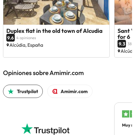
Duplex flat in the old town of Alcudia
Sant V
for 6
9.6
4 opiniones
9.3
38 o
Alcúdia, España
Alcúdi
Opiniones sobre Amimir.com
Trustpilot
Amimir.com
Muy sa