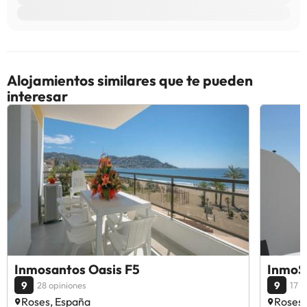
Alojamientos similares que te pueden
interesar
Inmosantos Oasis F5
InmoS
9
9
28 opiniones
17 o
Roses, España
Roses,