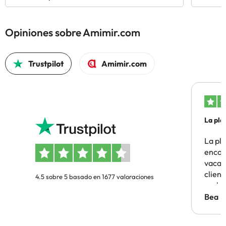
Opiniones sobre Amimir.com
Trustpilot
Amimir.com
La pla
La pl
encon
vacaci
clien
4.5 sobre 5 basado en 1677 valoraciones
probl
antes.
Bea