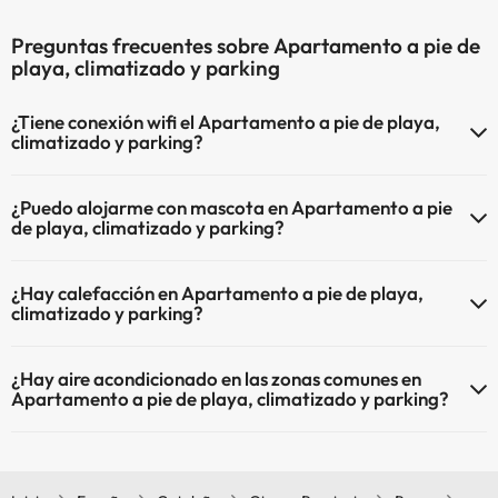
Preguntas frecuentes sobre Apartamento a pie de
playa, climatizado y parking
¿Tiene conexión wifi el Apartamento a pie de playa,
climatizado y parking?
El Apartamento a pie de playa, climatizado y parking dispone de Wi-
¿Puedo alojarme con mascota en Apartamento a pie
Fi.
de playa, climatizado y parking?
En Apartamento a pie de playa, climatizado y parking se admiten
¿Hay calefacción en Apartamento a pie de playa,
mascotas (previa petición y de pago directo en hotel). Consulta las
climatizado y parking?
condiciones.
Sí, Apartamento a pie de playa, climatizado y parking tiene
¿Hay aire acondicionado en las zonas comunes en
calefacción en las zonas comunes.
Apartamento a pie de playa, climatizado y parking?
Sí, Apartamento a pie de playa, climatizado y parking tiene aire
acondicionado en las zonas comunes.