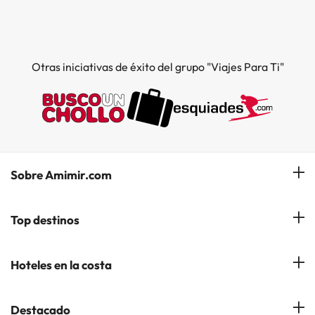
Otras iniciativas de éxito del grupo "Viajes Para Ti"
Sobre Amimir.com
¿Quiénes somos?
Top destinos
Opiniones de nuestros clientes
Hoteles en Salou
Hoteles en la costa
Gestionar mi reserva
Hoteles en Lloret de Mar
Blog de Amimir.com
Hoteles en la Costa Azahar
Destacado