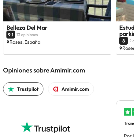
Belleza Del Mar
Estudi
parkin
9.1
13 opiniones
8
2 op
Roses, España
Roses,
Opiniones sobre Amimir.com
Trustpilot
Amimir.com
Tranqu
Por la