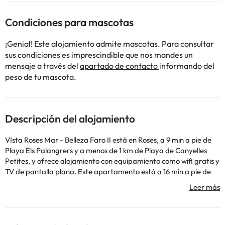
Condiciones para mascotas
¡Genial! Este alojamiento admite mascotas. Para consultar
sus condiciones es imprescindible que nos mandes un
mensaje a través del
apartado de contacto
informando del
peso de tu mascota.
Descripción del alojamiento
VIsta Roses Mar - Belleza Faro II está en Roses, a 9 min a pie de
Playa Els Palangrers y a menos de 1 km de Playa de Canyelles
Petites, y ofrece alojamiento con equipamiento como wifi gratis y
TV de pantalla plana. Este apartamento está a 16 min a pie de
Playa de Bonifaci y a 23 km de Museo Dalí. Este apartamento
consta de 1 dormitorio, una sala de estar, una cocina totalmente
equipada con nevera y cafetera, y 1 baño con ducha y secador
de pelo. Para mayor comodidad, el alojamiento puede ofrecer
toallas y ropa de cama por un suplemento. Hay terraza en este