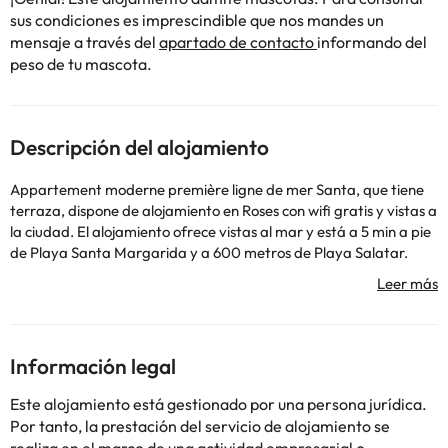
sus condiciones es imprescindible que nos mandes un
mensaje a través del
apartado de contacto
informando del
peso de tu mascota.
Descripción del alojamiento
Appartement moderne première ligne de mer Santa, que tiene
terraza, dispone de alojamiento en Roses con wifi gratis y vistas a
la ciudad. El alojamiento ofrece vistas al mar y está a 5 min a pie
de Playa Santa Margarida y a 600 metros de Playa Salatar.
Este apartamento tiene aire acondicionado y cuenta con 1
dormitorio, TV de pantalla plana vía satélite, zona de comedor,
cocina con nevera y sala de estar. Museo Dalí está a 19 km del
alojamiento, y Campo de golf Peralada está a 22 km. El
aeropuerto (Aeropuerto de Girona - Costa Brava) está a 69 km.
Información legal
En este alojamiento no se pueden celebrar despedidas de soltero
o soltera ni fiestas similares. Gestionado por un particular
Este alojamiento está gestionado por una persona jurídica.
Por tanto, la prestación del servicio de alojamiento se