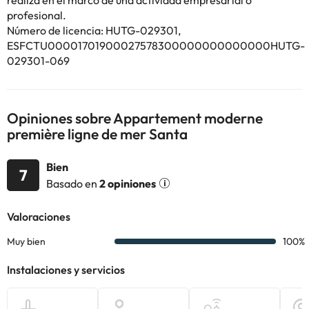
realiza en el marco de una actividad empresarial o
Algunos de los servicios detallados pueden ser de pago. Puedes
profesional.
consultar sus tarifas directamente en el establecimiento. Toda la
Número de licencia: HUTG-029301,
información de esta ficha está sujeta a cambios por parte del
alojamiento. Si tienes dudas, contáctanos.
ESFCTU00001701900027578300000000000000HUTG-
029301-069
Opiniones sobre Appartement moderne
première ligne de mer Santa
Bien
7
Basado en
2 opiniones