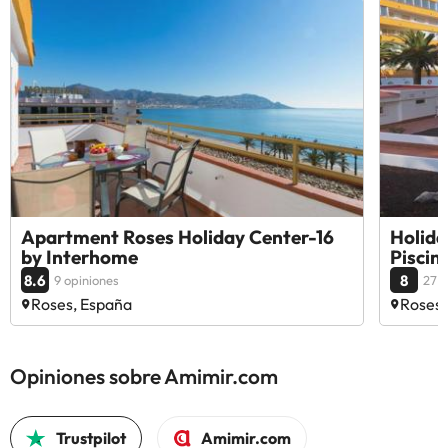
Apartment Roses Holiday Center-16
Holida
by Interhome
Piscin
8.6
8
9 opiniones
27 o
Roses, España
Roses,
Opiniones sobre Amimir.com
Trustpilot
Amimir.com