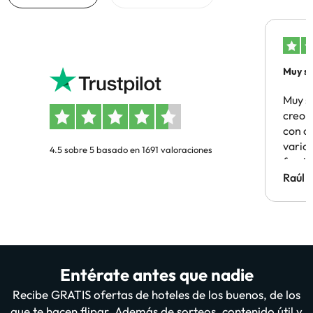
Muy sa
Muy s
creo 
con c
vario
4.5 sobre 5 basado en 1691 valoraciones
famil
Hotel 
Raúl 
vuestr
Entérate antes que nadie
Recibe GRATIS ofertas de hoteles de los buenos, de los
que te hacen flipar. Además de sorteos, contenido útil y