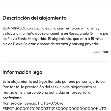
Descripción del alojamiento
1234 MIRASOL con piscina es un alojamiento con wifi gratis y
vistas a la montaña que se encuentra en Roses, a solo 16 min a pie
de Playa Santa Margarida. El alojamiento, que está a 15 min a
pie de Playa Salatar, dispone de terraza y parking privado
gratis. Este apartamento con aire acondicionado consta de 2
dormitorios, una sala de estar, una cocina totalmente equipada
con nevera y cafetera, y 2 baños con ducha y bañera. Para
mayor comodidad, el alojamiento puede ofrecer toallas y ropa
de cama por un suplemento. Museo Dalí está a 18 km del
Información legal
alojamiento, y Campo de golf Peralada está a 21 km. El
aeropuerto (Aeropuerto de Girona - Costa Brava) está a 68 km.
Este alojamiento está gestionado por una persona jurídica.
Informa a con antelación de tu hora prevista de llegada. Para
Por tanto, la prestación del servicio de alojamiento se
ello, puedes utilizar el apartado de peticiones especiales al hacer
realiza en el marco de una actividad empresarial o
la reserva o ponerte en contacto directamente con el
profesional.
alojamiento. Los datos de contacto aparecen en la confirmación
Número de licencia: HUTG-075076,
de la reserva. En este alojamiento no se pueden celebrar
ESFCTU00001701900037121800000000000000HUTG-