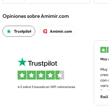
Opiniones sobre Amimir.com
Trustpilot
Amimir.com
Muy sa
Muy s
creo 
con c
vario
4.5 sobre 5 basado en 1691 valoraciones
famil
Hotel 
Raúl 
vuestr