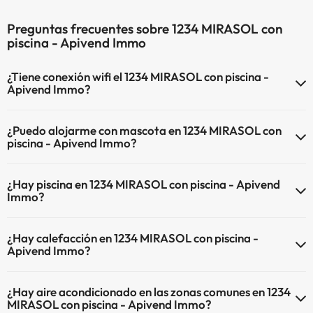
Preguntas frecuentes sobre 1234 MIRASOL con
piscina - Apivend Immo
¿Tiene conexión wifi el 1234 MIRASOL con piscina -
Apivend Immo?
El 1234 MIRASOL con piscina - Apivend Immo dispone de Wi-Fi.
¿Puedo alojarme con mascota en 1234 MIRASOL con
piscina - Apivend Immo?
En 1234 MIRASOL con piscina - Apivend Immo no se admiten
¿Hay piscina en 1234 MIRASOL con piscina - Apivend
mascotas.
Immo?
Sí, 1234 MIRASOL con piscina - Apivend Immo tiene piscina (este
¿Hay calefacción en 1234 MIRASOL con piscina -
servicio puede ser de pago) Aquí tienes más info sobre la piscina y
Apivend Immo?
otras instalaciones.
Sí, 1234 MIRASOL con piscina - Apivend Immo tiene calefacción en
Piscina al aire libre (temporada de verano)
¿Hay aire acondicionado en las zonas comunes en 1234
las zonas comunes.
MIRASOL con piscina - Apivend Immo?