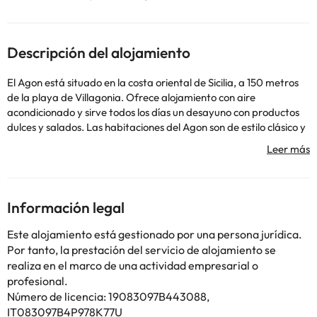
Descripción del alojamiento
El Agon está situado en la costa oriental de Sicilia, a 150 metros
de la playa de Villagonia. Ofrece alojamiento con aire
acondicionado y sirve todos los días un desayuno con productos
dulces y salados. Las habitaciones del Agon son de estilo clásico y
cuentan con conexión Wi-Fi gratuita, TV de pantalla plana y
hervidor de agua eléctrico. El baño privado incluye secador de
pelo y artículos de aseo gratuitos. El establecimiento está a
menos de 50 metros de la estación de tren de Villagonia, que
ofrece conexiones con el aeropuerto de Catania. Taormina
Información legal
queda a 10 minutos en coche.
Se ruega a los huéspedes que informen al establecimiento de su
Este alojamiento está gestionado por una persona jurídica.
horario previsto de llegada. Para ello se puede usar el apartado
Por tanto, la prestación del servicio de alojamiento se
de peticiones especiales del formulario de reserva o contactar
realiza en el marco de una actividad empresarial o
con el establecimiento. La ropa de cama y las toallas se cambian
profesional.
cada 2 o 3 días.Informa a con antelación de tu hora prevista de
Número de licencia: 19083097B443088,
llegada. Para ello, puedes utilizar el apartado de peticiones
IT083097B4P978K77U