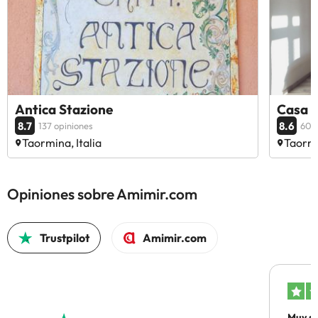
Antica Stazione
Casa 
8.7
8.6
137 opiniones
60 o
Taormina, Italia
Taormi
Opiniones sobre Amimir.com
Trustpilot
Amimir.com
Muy sa