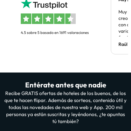
Muy s
creo 
con c
vario
4.5 sobre 5 basado en 1691 valoraciones
famil
Hotel 
Raúl 
vuestr
Entérate antes que nadie
Recibe GRATIS ofertas de hoteles de los buenos, de los
que te hacen flipar. Además de sorteos, contenido útil y
todas las novedades de nuestra web y App. 200 mil
personas ya están suscritas y leyéndonos, ¿te apuntas
tú también?