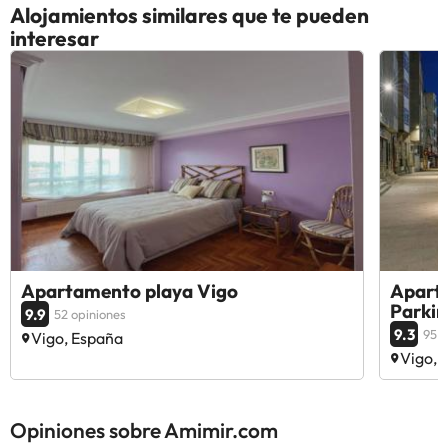
Alojamientos similares que te pueden
interesar
Apartamento playa Vigo
Aparta
Parkin
9.9
52 opiniones
9.3
95 o
Vigo, España
Vigo, 
Opiniones sobre Amimir.com