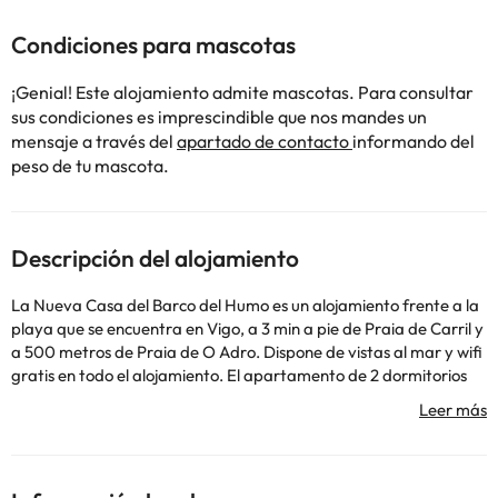
Condiciones para mascotas
¡Genial! Este alojamiento admite mascotas. Para consultar
sus condiciones es imprescindible que nos mandes un
mensaje a través del
apartado de contacto
informando del
peso de tu mascota.
Descripción del alojamiento
La Nueva Casa del Barco del Humo es un alojamiento frente a la
playa que se encuentra en Vigo, a 3 min a pie de Praia de Carril y
a 500 metros de Praia de O Adro. Dispone de vistas al mar y wifi
gratis en todo el alojamiento. El apartamento de 2 dormitorios
cuenta con sala de estar con TV de pantalla plana, cocina
totalmente equipada con nevera y horno, y 1 baño con secador
de pelo. Hay toallas y ropa de cama en el apartamento. Cerca
del alojamiento hay puntos de interés como Praia do Cocho,
Playa de O Tombo do Gato y Museo del Mar de Galicia. El