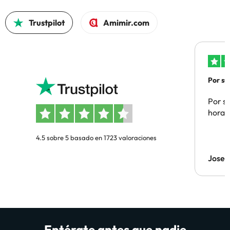
Trustpilot
Amimir.com
Por su
Por su
hora 
4.5 sobre 5 basado en 1723 valoraciones
Jose 
Entérate antes que nadie