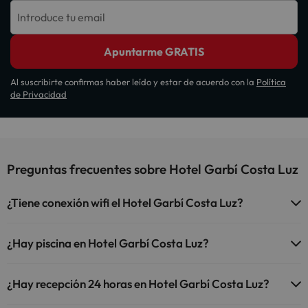
Introduce tu email
Apuntarme GRATIS
Al suscribirte confirmas haber leído y estar de acuerdo con la
Política
de Privacidad
Preguntas frecuentes sobre Hotel Garbí Costa Luz
¿Tiene conexión wifi el Hotel Garbí Costa Luz?
El Hotel Garbí Costa Luz dispone de Wi-Fi.
¿Hay piscina en Hotel Garbí Costa Luz?
Sí, Hotel Garbí Costa Luz tiene piscina (este servicio puede ser de
¿Hay recepción 24 horas en Hotel Garbí Costa Luz?
pago) Aquí tienes más info sobre la piscina y otras instalaciones.