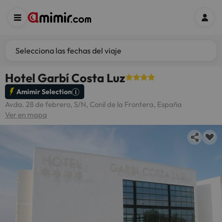
Selecciona las fechas del viaje
Hotel Garbí Costa Luz
Amimir Selection
Avda. 28 de febrero, S/N, Conil de la Frontera, España
Ver en mapa