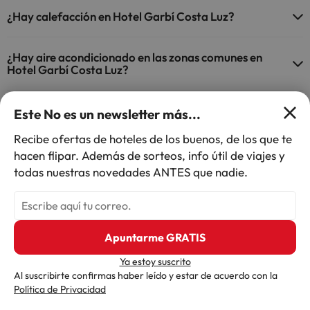
Sí, Hotel Garbí Costa Luz tiene recepción 24 horas.
Piscina al aire libre (temporada de verano)
¿Hay calefacción en Hotel Garbí Costa Luz?
Sí, Hotel Garbí Costa Luz tiene calefacción en las zonas comunes.
¿Hay aire acondicionado en las zonas comunes en
Hotel Garbí Costa Luz?
Sí, Hotel Garbí Costa Luz tiene aire acondicionado en las zonas
¿Hay restaurante en Hotel Garbí Costa Luz?
comunes.
Este No es un newsletter más...
Sí, Hotel Garbí Costa Luz tiene restaurante.
Recibe ofertas de hoteles de los buenos, de los que te
¿Hay bar en Hotel Garbí Costa Luz?
hacen flipar. Además de sorteos, info útil de viajes y
todas nuestras novedades ANTES que nadie.
Sí, Hotel Garbí Costa Luz tiene bar.
Inicio
España
Andalucía
Costa de la luz
Conil de la Frontera
Hotel Garbí Costa Luz
Apuntarme GRATIS
Ya estoy suscrito
Al suscribirte confirmas haber leído y estar de acuerdo con la
Otras iniciativas de éxito del grupo "Viajes Para Ti"
Añade tus fechas
Política de Privacidad