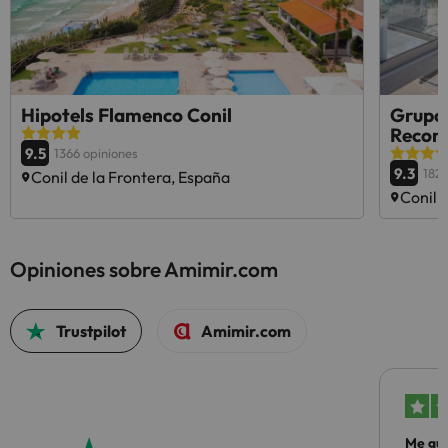
Hipotels Flamenco Conil
Grupot
Reco
9.5
1366 opiniones
9.3
1828
Conil de la Frontera, España
Conil 
Opiniones sobre Amimir.com
Trustpilot
Amimir.com
Me gus