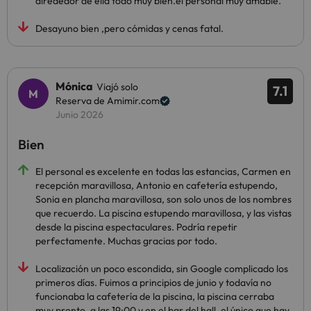
alrededor de ella todo muy bien.el personal muy amable.
Desayuno bien ,pero cómidas y cenas fatal.
Mónica
Viajó solo
7.1
Reserva de Amimir.com
Junio 2026
Bien
El personal es excelente en todas las estancias, Carmen en
recepción maravillosa, Antonio en cafetería estupendo,
Sonia en plancha maravillosa, son solo unos de los nombres
que recuerdo. La piscina estupendo maravillosa, y las vistas
desde la piscina espectaculares. Podría repetir
perfectamente. Muchas gracias por todo.
Localización un poco escondida, sin Google complicado los
primeros días. Fuimos a principios de junio y todavía no
funcionaba la cafetería de la piscina, la piscina cerraba
muy pronto, a las 19:00 y en el bar del hall, el único que hay,