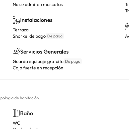
No se admiten mascotas
T
T
Instalaciones
Terraza
Snorkel de pago
A
De pago
Servicios Generales
Guarda equipaje gratuito
De pago
Caja fuerte en recepción
ipología de habitación.
Baño
WC