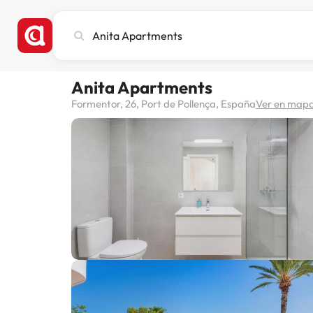
Busca
ciudad,
hotel
o
Anita Apartments
destino
Formentor, 26, Port de Pollença, España
Ver en map