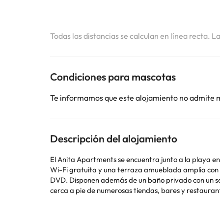
Todas las distancias se calculan en línea recta. L
Condiciones para mascotas
Te informamos que este alojamiento no admite 
Descripción del alojamiento
El Anita Apartments se encuentra junto a la playa e
Wi-Fi gratuita y una terraza amueblada amplia con vistas al mar. Los apartamentos cuentan con una sala de estar con un sofá, una TV ví
DVD. Disponen además de un baño privado con un secador de pel
cerca a pie de numerosas tiendas, bares y restaurante
coches en el mostrador de información de turística.
Informa a con antelación de tu hora prevista de llegada. Para ello, puedes utilizar el apartado de peticiones especiales al hacer la reserva o ponerte en contacto