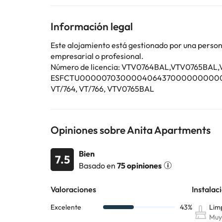
directamente con el alojamiento. Los datos de contac
ni fiestas similares.
Información legal
Algunos de los servicios detallados pueden ser de pag
Este alojamiento está gestionado por una persona 
cambios por parte del alojamiento. Si tienes dudas, 
empresarial o profesional.
Número de licencia: VTV0764BAL,VTV076
ESFCTU0000070300004064370000000000
VT/764, VT/766, VTV0765BAL
Opiniones sobre Anita Apartments
Bien
7.5
Basado en
75 opiniones