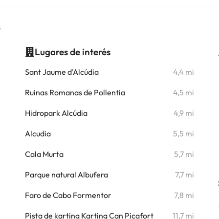
s
Lugares de interés
i
Sant Jaume d'Alcúdia
4,4 mi
i
Ruinas Romanas de Pollentia
4,5 mi
Hidropark Alcúdia
4,9 mi
Alcudia
5,5 mi
Cala Murta
5,7 mi
Parque natural Albufera
7,7 mi
Faro de Cabo Formentor
7,8 mi
Pista de karting Karting Can Picafort
11,7 mi