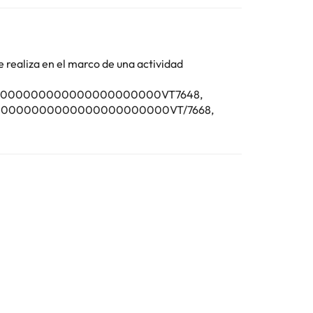
o se pueden celebrar despedidas de soltero o soltera
Toda la información de esta ficha está sujeta a
e realiza en el marco de una actividad
4200000000000000000000000VT7648,
40000000000000000000000VT/7668,