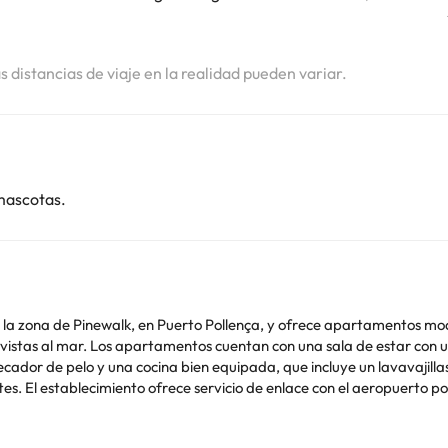
as distancias de viaje en la realidad pueden variar.
mascotas.
n la zona de Pinewalk, en Puerto Pollença, y ofrece apartamentos m
a satélite y un reproductor de CD y
o y una cocina bien equipada, que incluye un lavavajillas y una lavadora. Los a
s. El establecimiento ofrece servicio de enlace con el aeropuerto por 
 En las inmediaciones hay aparcamiento gratuito.