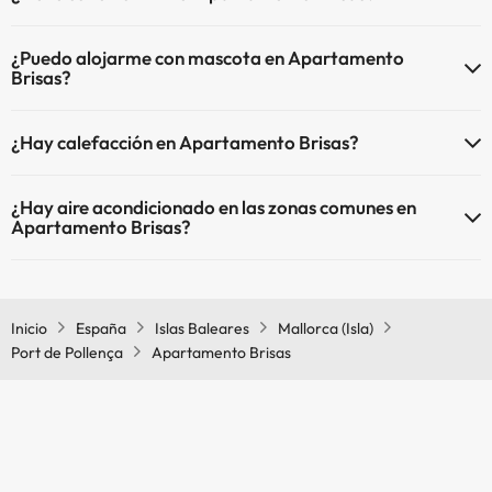
El Apartamento Brisas dispone de Wi-Fi.
¿Puedo alojarme con mascota en Apartamento
Brisas?
En Apartamento Brisas no se admiten mascotas.
¿Hay calefacción en Apartamento Brisas?
Sí, Apartamento Brisas tiene calefacción en las zonas comunes.
¿Hay aire acondicionado en las zonas comunes en
Apartamento Brisas?
Sí, Apartamento Brisas tiene aire acondicionado en las zonas
comunes.
Inicio
España
Islas Baleares
Mallorca (Isla)
Port de Pollença
Apartamento Brisas