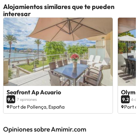
Alojamientos similares que te pueden
interesar
Seafront Ap Acuario
Olymp
9.4
9.2
7 opiniones
6 op
Port de Pollença, España
Port d
Opiniones sobre Amimir.com