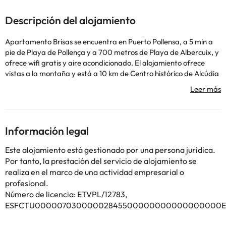
Descripción del alojamiento
Apartamento Brisas se encuentra en Puerto Pollensa, a 5 min a
pie de Playa de Pollença y a 700 metros de Playa de Albercuix, y
ofrece wifi gratis y aire acondicionado. El alojamiento ofrece
vistas a la montaña y está a 10 km de Centro histórico de Alcúdia
y a 18 km de Parque Natural de la Albufera de Mallorca. El
apartamento tiene 3 dormitorios, 2 baños, ropa de cama,
toallas, TV con canales vía satélite, cocina totalmente equipada y
balcón con vistas al mar. Cabo de Formentor está a 20 km del
alojamiento, y Monasterio de Lluc está a 26 km. El aeropuerto
Información legal
más cercano (Aeropuerto de Palma de Mallorca - Son Sant Joan)
está a 68 km.
Este alojamiento está gestionado por una persona jurídica.
En este alojamiento no se pueden celebrar despedidas de soltero
Por tanto, la prestación del servicio de alojamiento se
o soltera ni fiestas similares. Informa a con antelación de tu hora
realiza en el marco de una actividad empresarial o
prevista de llegada. Para ello, puedes utilizar el apartado de
profesional.
peticiones especiales al hacer la reserva o ponerte en contacto
Número de licencia: ETVPL/12783,
directamente con el alojamiento. Los datos de contacto
ESFCTU00000703000002845500000000000000000ET
aparecen en la confirmación de la reserva.