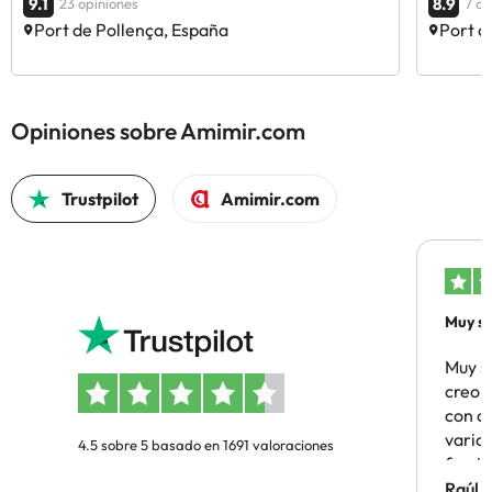
9.1
8.9
23 opiniones
7 op
Port de Pollença, España
Port d
Opiniones sobre Amimir.com
Trustpilot
Amimir.com
Muy sa
Muy s
creo 
con c
vario
4.5 sobre 5 basado en 1691 valoraciones
famil
Hotel 
Raúl 