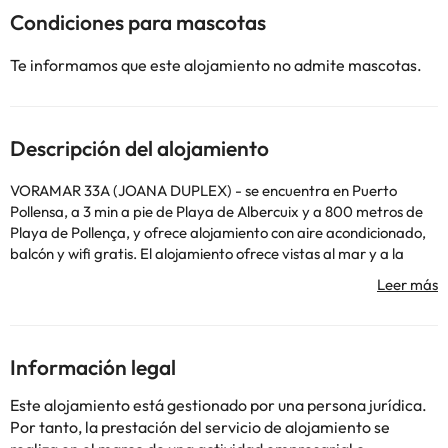
Condiciones para mascotas
Te informamos que este alojamiento no admite mascotas.
Descripción del alojamiento
VORAMAR 33A (JOANA DUPLEX) - se encuentra en Puerto
Pollensa, a 3 min a pie de Playa de Albercuix y a 800 metros de
Playa de Pollença, y ofrece alojamiento con aire acondicionado,
balcón y wifi gratis. El alojamiento ofrece vistas al mar y a la
montaña y está a 10 km de Centro histórico de Alcúdia. El
apartamento cuenta con 3 dormitorios, 3 baños, ropa de cama,
toallas, TV de pantalla plana con canales por cable, zona de
comedor, cocina totalmente equipada y terraza con vistas a la
ciudad. Parque Natural de la Albufera de Mallorca está a 18 km
Información legal
del alojamiento, y Cabo de Formentor está a 20 km. El
aeropuerto más cercano (Aeropuerto de Palma de Mallorca -
Este alojamiento está gestionado por una persona jurídica.
Son Sant Joan) está a 68 km del alojamiento.
Por tanto, la prestación del servicio de alojamiento se
En este alojamiento no se pueden celebrar despedidas de soltero