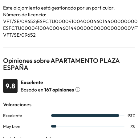
Este alojamiento está gestionado por un particular.
Número de licencia:
Algunos de los servicios detallados pueden ser de pago. Puedes
VFT/SE/09652;ESFCTU00004100400046014400000000
consultar sus tarifas directamente en el establecimiento. Toda la
ESFCTU0000410040004601440000000000000000VFT/
información de esta ficha está sujeta a cambios por parte del
VFT/SE/09652
alojamiento. Si tienes dudas, contáctanos.
Opiniones sobre APARTAMENTO PLAZA
ESPAÑA
Excelente
9.8
Basado en
167 opiniones