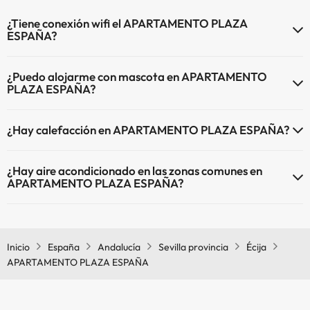
¿Tiene conexión wifi el APARTAMENTO PLAZA
ESPAÑA?
El APARTAMENTO PLAZA ESPAÑA dispone de Wi-Fi.
¿Puedo alojarme con mascota en APARTAMENTO
PLAZA ESPAÑA?
En APARTAMENTO PLAZA ESPAÑA no se admiten mascotas.
¿Hay calefacción en APARTAMENTO PLAZA ESPAÑA?
Sí, APARTAMENTO PLAZA ESPAÑA tiene calefacción en las zonas
¿Hay aire acondicionado en las zonas comunes en
comunes.
APARTAMENTO PLAZA ESPAÑA?
Sí, APARTAMENTO PLAZA ESPAÑA tiene aire acondicionado en las
zonas comunes.
Inicio
España
Andalucía
Sevilla provincia
Écija
APARTAMENTO PLAZA ESPAÑA