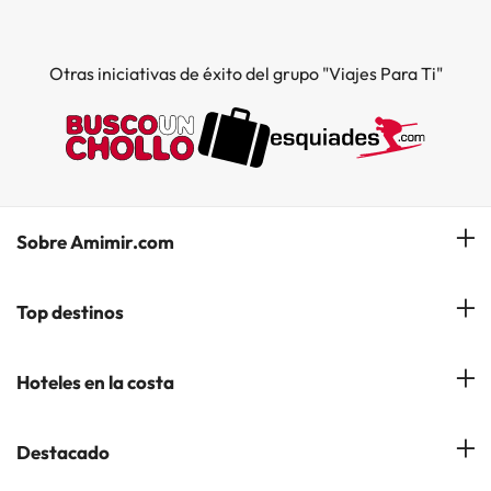
Otras iniciativas de éxito del grupo "Viajes Para Ti"
Sobre Amimir.com
¿Quiénes somos?
Top destinos
Opiniones de nuestros clientes
Hoteles en Salou
Hoteles en la costa
Gestionar mi reserva
Hoteles en Lloret de Mar
Blog de Amimir.com
Hoteles en la Costa Azahar
Destacado
Hoteles en Andorra la Vella
Amimir en los Medios
Hoteles en la Costa Blanca