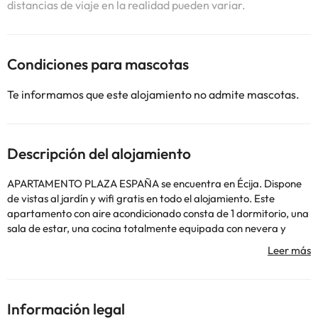
distancias de viaje en la realidad pueden variar.
Condiciones para mascotas
Te informamos que este alojamiento no admite mascotas.
Descripción del alojamiento
APARTAMENTO PLAZA ESPAÑA se encuentra en Écija. Dispone
de vistas al jardín y wifi gratis en todo el alojamiento. Este
apartamento con aire acondicionado consta de 1 dormitorio, una
sala de estar, una cocina totalmente equipada con nevera y
cafetera, y 1 baño con bidet y ducha. Hay toallas y ropa de cama
en el apartamento. El aeropuerto más cercano (Aeropuerto de
Sevilla) está a 76 km del alojamiento, que ofrece servicio de
traslado de pago para ir o volver del aeropuerto.
En este alojamiento no se pueden celebrar despedidas de soltero
Información legal
o soltera ni fiestas similares. Gestionado por un particular