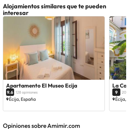
Alojamientos similares que te pueden
interesar
Apartamento El Museo Ecija
La Cas
9.6
9
128 opiniones
203
Écija, España
Écija,
Opiniones sobre Amimir.com