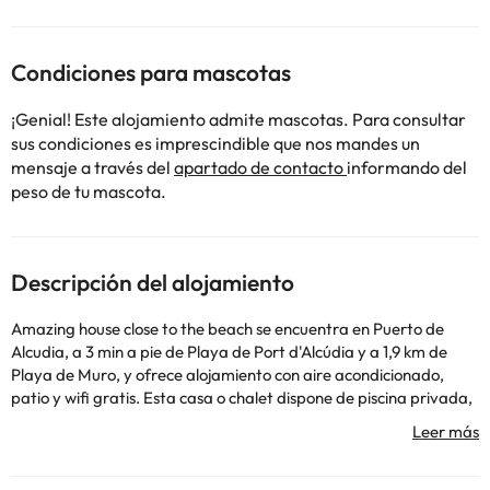
Condiciones para mascotas
¡Genial! Este alojamiento admite mascotas. Para consultar
sus condiciones es imprescindible que nos mandes un
mensaje a través del
apartado de contacto
informando del
peso de tu mascota.
Descripción del alojamiento
Amazing house close to the beach se encuentra en Puerto de
Alcudia, a 3 min a pie de Playa de Port d'Alcúdia y a 1,9 km de
Playa de Muro, y ofrece alojamiento con aire acondicionado,
patio y wifi gratis. Esta casa o chalet dispone de piscina privada,
jardín y parking privado gratis. La casa o chalet cuenta con 4
dormitorios, 2 baños, ropa de cama, toallas, TV de pantalla
plana, zona de comedor, cocina totalmente equipada y terraza
con vistas al jardín. En la casa o chalet, la clientela puede