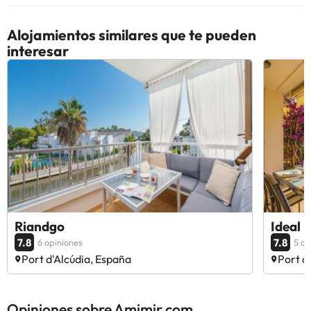
Alojamientos similares que te pueden
interesar
Riandgo
Ideal 
7.8
7.8
6 opiniones
5 op
Port d'Alcúdia, España
Port d
Opiniones sobre Amimir.com