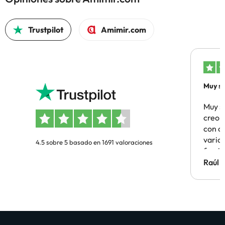
Trustpilot
Amimir.com
Muy sa
Muy s
creo 
con c
vario
4.5 sobre 5 basado en 1691 valoraciones
famil
Hotel 
Raúl 
vuestr