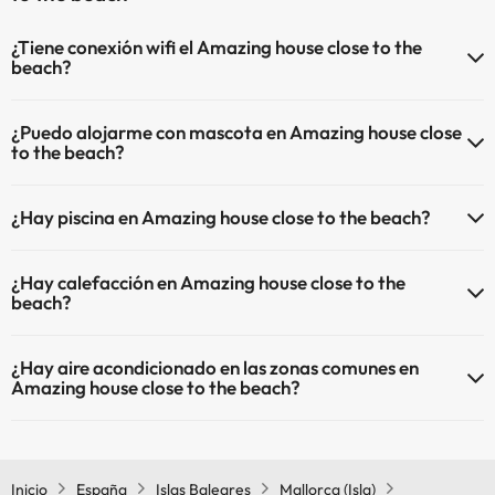
¿Tiene conexión wifi el Amazing house close to the
beach?
El Amazing house close to the beach dispone de Wi-Fi.
¿Puedo alojarme con mascota en Amazing house close
to the beach?
En Amazing house close to the beach se admiten mascotas (previa
¿Hay piscina en Amazing house close to the beach?
petición y de pago directo en hotel). Consulta las condiciones.
Sí, Amazing house close to the beach tiene piscina (este servicio
¿Hay calefacción en Amazing house close to the
puede ser de pago) Aquí tienes más info sobre la piscina y otras
beach?
instalaciones.
Sí, Amazing house close to the beach tiene calefacción en las zonas
Piscina al aire libre (temporada de verano)
¿Hay aire acondicionado en las zonas comunes en
comunes.
Amazing house close to the beach?
Sí, Amazing house close to the beach tiene aire acondicionado en las
zonas comunes.
Inicio
España
Islas Baleares
Mallorca (Isla)