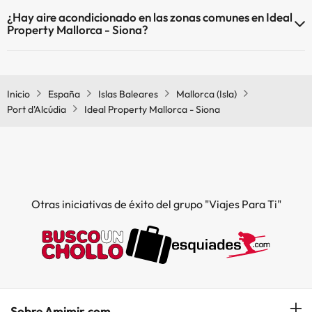
Sí, Ideal Property Mallorca - Siona tiene piscina (este servicio puede
¿Hay aire acondicionado en las zonas comunes en Ideal
ser de pago) Aquí tienes más info sobre la piscina y otras
Property Mallorca - Siona?
instalaciones.
Sí, Ideal Property Mallorca - Siona tiene aire acondicionado en las
Piscina al aire libre (temporada de verano)
zonas comunes.
Inicio
España
Islas Baleares
Mallorca (Isla)
Port d'Alcúdia
Ideal Property Mallorca - Siona
Otras iniciativas de éxito del grupo "Viajes Para Ti"
Sobre Amimir.com