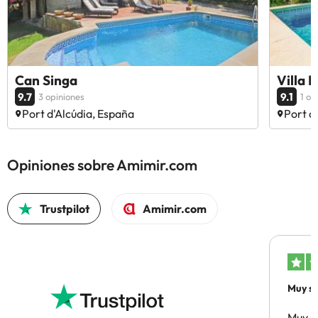
Can Singa
Villa 
9.7
9.1
3 opiniones
1 op
Port d'Alcúdia, España
Port d
Opiniones sobre Amimir.com
Trustpilot
Amimir.com
Muy sa
Muy s