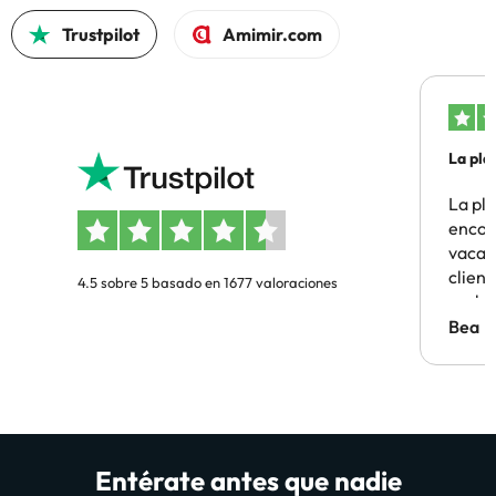
Trustpilot
Amimir.com
La pla
La pl
encon
vacaci
clien
4.5 sobre 5 basado en 1677 valoraciones
probl
antes.
Bea
Entérate antes que nadie