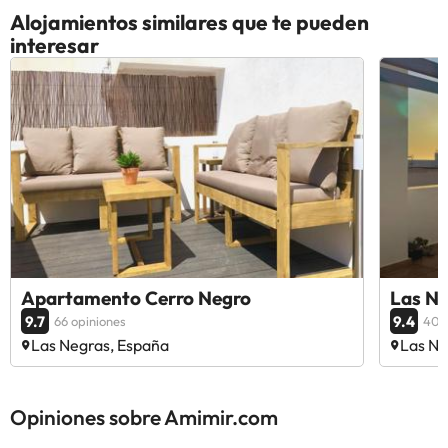
Alojamientos similares que te pueden
interesar
Apartamento Cerro Negro
Las Ne
9.7
9.4
66 opiniones
40 
Las Negras, España
Las Ne
Opiniones sobre Amimir.com