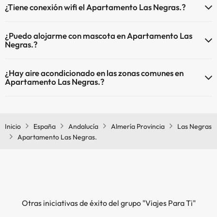
¿Tiene conexión wifi el Apartamento Las Negras.?
El Apartamento Las Negras. dispone de Wi-Fi.
¿Puedo alojarme con mascota en Apartamento Las
Negras.?
En Apartamento Las Negras. se admiten mascotas (previa petición y
¿Hay aire acondicionado en las zonas comunes en
de pago directo en hotel). Consulta las condiciones.
Apartamento Las Negras.?
Sí, Apartamento Las Negras. tiene aire acondicionado en las zonas
comunes.
Inicio
España
Andalucía
Almería Provincia
Las Negras
Apartamento Las Negras.
Otras iniciativas de éxito del grupo "Viajes Para Ti"