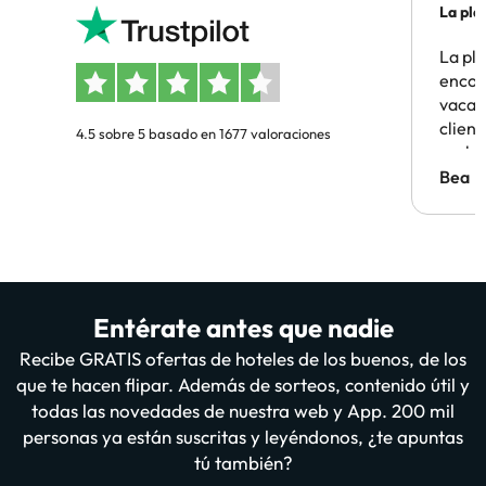
La pla
La pl
encon
vacaci
clien
4.5 sobre 5 basado en 1677 valoraciones
probl
antes.
Bea
Entérate antes que nadie
Recibe GRATIS ofertas de hoteles de los buenos, de los
que te hacen flipar. Además de sorteos, contenido útil y
todas las novedades de nuestra web y App. 200 mil
personas ya están suscritas y leyéndonos, ¿te apuntas
tú también?