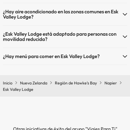
En Esk Valley Lodge se admiten mascotas (previa petición y de pago
¿Hay aire acondicionado en las zonas comunes en Esk
directo en hotel). Consulta las condiciones.
Valley Lodge?
Sí, Esk Valley Lodge tiene aire acondicionado en las zonas comunes.
¿Esk Valley Lodge está adaptado para personas con
movilidad reducida?
Sí, Esk Valley Lodge está adaptado para personas con movilidad
¿Hay menú para comer en Esk Valley Lodge?
reducida.
Si te alojas en Esk Valley Lodge podrás disfrutar de comida tipo
menú.
Inicio
Nueva Zelanda
Región de Hawke's Bay
Napier
Esk Valley Lodge
Otras iniciativas de éxito del grupo "Viajes Para Ti"