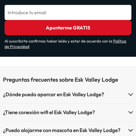
Introduce tu email
Apuntarme GRATIS
Al suscribirte confirmas haber leído y estar de acuerdo con la
Política
de Privacidad
Preguntas frecuentes sobre Esk Valley Lodge
¿Dónde puedo aparcar en Esk Valley Lodge?
Si te alojas en Esk Valley Lodge tienes estas posibilidades de
¿Tiene conexión wifi el Esk Valley Lodge?
aparcamiento (bajo disponibilidad):
El Esk Valley Lodge dispone de Internet corner.
Parking interior de pago
¿Puedo alojarme con mascota en Esk Valley Lodge?
Parking exterior de pago