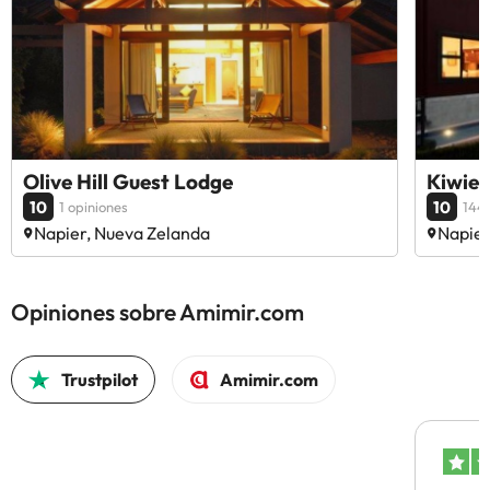
Olive Hill Guest Lodge
Kiwie
10
10
1 opiniones
144 
Napier, Nueva Zelanda
Napier
Opiniones sobre Amimir.com
Trustpilot
Amimir.com