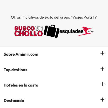
Otras iniciativas de éxito del grupo "Viajes Para Ti"
Sobre Amimir.com
¿Quiénes somos?
Top destinos
Opiniones de nuestros clientes
Hoteles en Salou
Hoteles en la costa
Gestionar mi reserva
Hoteles en Lloret de Mar
Blog de Amimir.com
Hoteles en la Costa Azahar
Destacado
Hoteles en Andorra la Vella
Amimir en los Medios