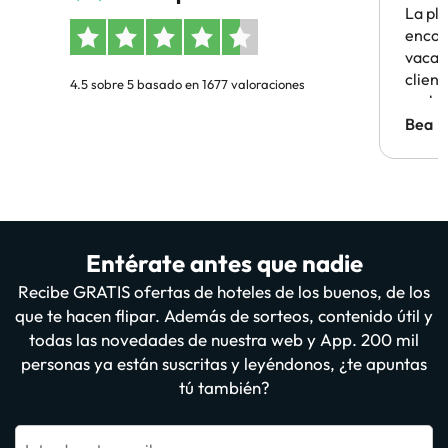
La pl
encon
vacaci
clien
4.5 sobre 5 basado en 1677 valoraciones
probl
antes.
Bea
Entérate antes que nadie
Recibe GRATIS ofertas de hoteles de los buenos, de los
que te hacen flipar. Además de sorteos, contenido útil y
todas las novedades de nuestra web y App. 200 mil
personas ya están suscritas y leyéndonos, ¿te apuntas
tú también?