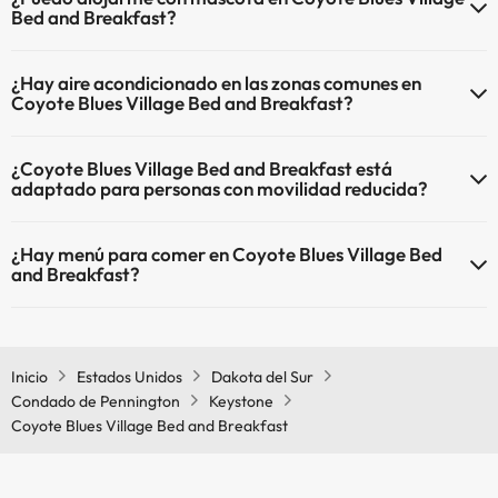
Bed and Breakfast?
En Coyote Blues Village Bed and Breakfast se admiten mascotas
¿Hay aire acondicionado en las zonas comunes en
(previa petición y de pago directo en hotel). Consulta las
Coyote Blues Village Bed and Breakfast?
condiciones.
Sí, Coyote Blues Village Bed and Breakfast tiene aire acondicionado
¿Coyote Blues Village Bed and Breakfast está
en las zonas comunes.
adaptado para personas con movilidad reducida?
Sí, Coyote Blues Village Bed and Breakfast está adaptado para
¿Hay menú para comer en Coyote Blues Village Bed
personas con movilidad reducida.
and Breakfast?
Si te alojas en Coyote Blues Village Bed and Breakfast podrás
disfrutar de comida tipo menú.
Inicio
Estados Unidos
Dakota del Sur
Condado de Pennington
Keystone
Coyote Blues Village Bed and Breakfast