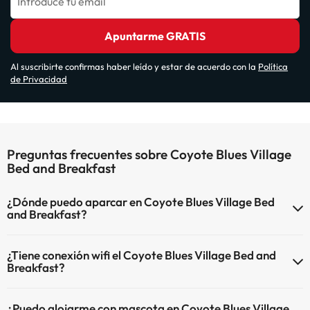
Introduce tu email
Apuntarme GRATIS
Al suscribirte confirmas haber leído y estar de acuerdo con la
Política
de Privacidad
Preguntas frecuentes sobre Coyote Blues Village
Bed and Breakfast
¿Dónde puedo aparcar en Coyote Blues Village Bed
and Breakfast?
Si te alojas en Coyote Blues Village Bed and Breakfast tienes estas
¿Tiene conexión wifi el Coyote Blues Village Bed and
posibilidades de aparcamiento (bajo disponibilidad):
Breakfast?
Parking interior de pago
El Coyote Blues Village Bed and Breakfast dispone de Internet
Parking exterior de pago
¿Puedo alojarme con mascota en Coyote Blues Village
corner.