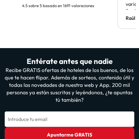
vario
4.5 sobre 5 basado en 1691 valoraciones
famil
Hotel 
Raúl 
vuestr
Entérate antes que nadie
Recibe GRATIS ofertas de hoteles de los buenos, de los
que te hacen flipar. Además de sorteos, contenido útil y
todas las novedades de nuestra web y App. 200 mil
personas ya están suscritas y leyéndonos, ¿te apuntas
tú también?
Introduce tu email
Apuntarme GRATIS