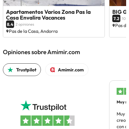
Apartamentos Varios Zona Pas la
BIG G
Casa Envalira Vacances
7.2
10 o
8.4
2 opiniones
Pas de
Pas de la Casa, Andorra
Opiniones sobre Amimir.com
Trustpilot
Amimir.com
Muy sa
Muy s
creo 
con c