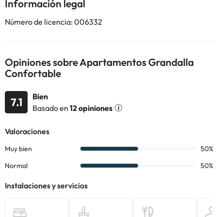
Información legal
Número de licencia: 006332
Algunos de los servicios detallados pueden ser de pago. Puedes
consultar sus tarifas directamente en el establecimiento. Toda la
información de esta ficha está sujeta a cambios por parte del
alojamiento. Si tienes dudas, contáctanos.
Opiniones sobre Apartamentos Grandalla
Confortable
Bien
7.1
Basado en
12 opiniones