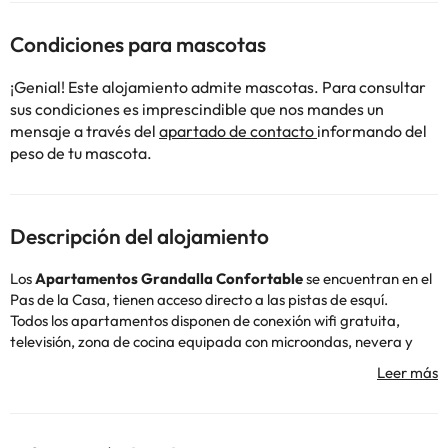
Condiciones para mascotas
¡Genial! Este alojamiento admite mascotas. Para consultar
sus condiciones es imprescindible que nos mandes un
mensaje a través del
apartado de contacto
informando del
peso de tu mascota.
Descripción del alojamiento
Los
Apartamentos Grandalla Confortable
se encuentran en el
Pas de la Casa, tienen acceso directo a las pistas de esquí.
Todos los apartamentos disponen de conexión wifi gratuita,
televisión, zona de cocina equipada con microondas, nevera y
tostadora, así como un baño privado.
Ten en cuenta que tendrás que dejar una fianza de 200€ en
efectivo o 205€ en tarjeta (con un coste de 5€). El suplemento de
limpieza està incluido en tu reserva.