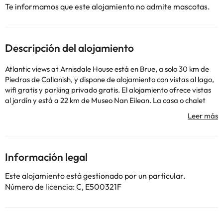
Te informamos que este alojamiento no admite mascotas.
Descripción del alojamiento
Atlantic views at Arnisdale House está en Brue, a solo 30 km de
Piedras de Callanish, y dispone de alojamiento con vistas al lago,
wifi gratis y parking privado gratis. El alojamiento ofrece vistas
al jardín y está a 22 km de Museo Nan Eilean. La casa o chalet
dispone de una terraza y vistas al mar e incluye 3 dormitorios,
sala de estar, TV de pantalla plana vía satélite, cocina equipada
y 1 baño con ducha y bañera. Hay toallas y ropa de cama en la
casa o chalet. Después de un día de senderismo o windsurf, la
clientela puede relajarse en el jardín o el salón de uso común. El
Información legal
aeropuerto (Aeropuerto de Stornoway) está a 23 km.
En este alojamiento no se pueden celebrar despedidas de soltero
Este alojamiento está gestionado por un particular.
o soltera ni fiestas similares. Informa a con antelación de tu hora
Número de licencia: C, E500321F
prevista de llegada. Para ello, puedes utilizar el apartado de
peticiones especiales al hacer la reserva o ponerte en contacto
directamente con el alojamiento. Los datos de contacto