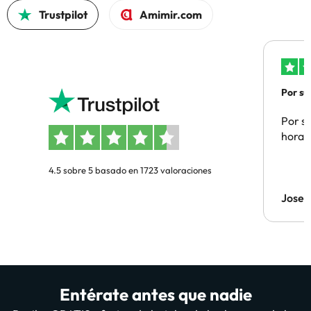
Trustpilot
Amimir.com
Por su
Por su
hora 
4.5 sobre 5 basado en 1723 valoraciones
Jose 
Entérate antes que nadie