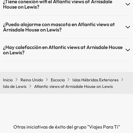
¿Tiene conexión wifi el Atlantic views at Arnisdale
House on Lewis?
El Atlantic views at Arnisdale House on Lewis dispone de Wi-Fi.
¿Puedo alojarme con mascota en Atlantic views at
Arnisdale House on Lewis?
En Atlantic views at Arnisdale House on Lewis no se admiten
¿Hay calefacción en Atlantic views at Arnisdale House
mascotas.
on Lewis?
Sí, Atlantic views at Arnisdale House on Lewis tiene calefacción en
las zonas comunes.
Inicio
Reino Unido
Escocia
Islas Hébridas Exteriores
Isla de Lewis
Atlantic views at Arnisdale House on Lewis
Otras iniciativas de éxito del grupo "Viajes Para Ti"