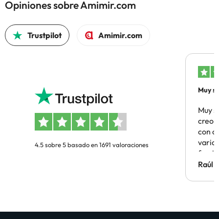
Opiniones sobre Amimir.com
Trustpilot
Amimir.com
Muy sa
Muy s
creo 
con c
vario
4.5 sobre 5 basado en 1691 valoraciones
famil
Hotel 
Raúl 
vuestr