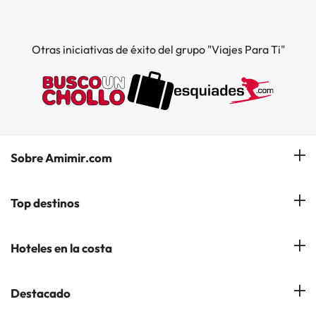
Otras iniciativas de éxito del grupo "Viajes Para Ti"
Sobre Amimir.com
¿Quiénes somos?
Top destinos
Opiniones de nuestros clientes
Hoteles en Salou
Hoteles en la costa
Gestionar mi reserva
Hoteles en Lloret de Mar
Blog de Amimir.com
Hoteles en la Costa Azahar
Destacado
Hoteles en Andorra la Vella
Amimir en los Medios
Hoteles en la Costa Blanca