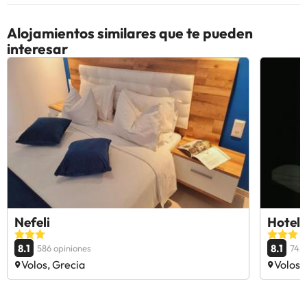
Alojamientos similares que te pueden
interesar
Nefeli
Hotel 
8.1
8.1
586 opiniones
745 
Volos, Grecia
Volos,