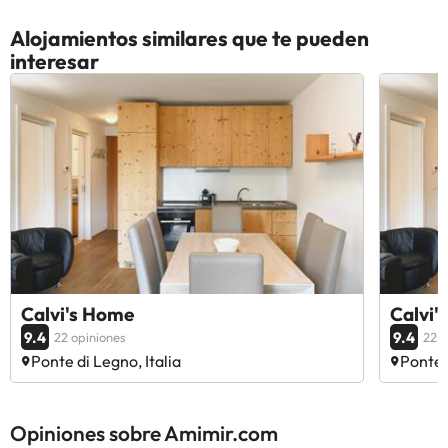
Alojamientos similares que te pueden
interesar
Calvi's Home
Calvi'
9.4
9.4
22 opiniones
22 o
Ponte di Legno, Italia
Ponte d
Opiniones sobre Amimir.com