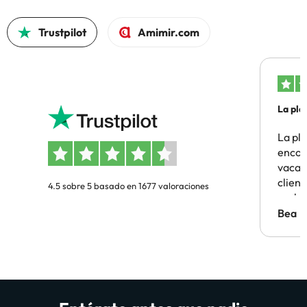
Trustpilot
Amimir.com
La pla
La pl
encon
vacaci
clien
4.5 sobre 5 basado en 1677 valoraciones
probl
antes.
Bea