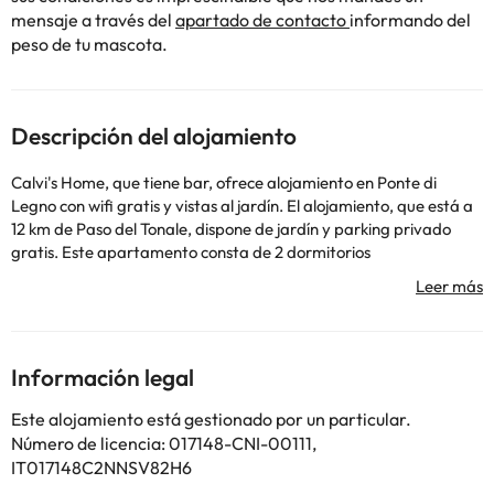
mensaje a través del
apartado de contacto
informando del
peso de tu mascota.
Descripción del alojamiento
Calvi's Home, que tiene bar, ofrece alojamiento en Ponte di
Legno con wifi gratis y vistas al jardín. El alojamiento, que está a
12 km de Paso del Tonale, dispone de jardín y parking privado
gratis. Este apartamento consta de 2 dormitorios
independientes, una sala de estar, una zona de cocina
totalmente equipada y 1 baño. Pontedilegno / Tonale está a 7
min a pie del alojamiento, y Teleferica ENEL está a 7,8 km. El
aeropuerto (Aeropuerto de Bolzano) está a 106 km.
Please note that bed linen and towels are not provided. Guests
Información legal
can bring their own or rent them at the property for the following
extra charges: 15 EUR per person per stay.En este alojamiento no
Este alojamiento está gestionado por un particular.
se pueden celebrar despedidas de soltero o soltera ni fiestas
Número de licencia: 017148-CNI-00111,
similares.
IT017148C2NNSV82H6