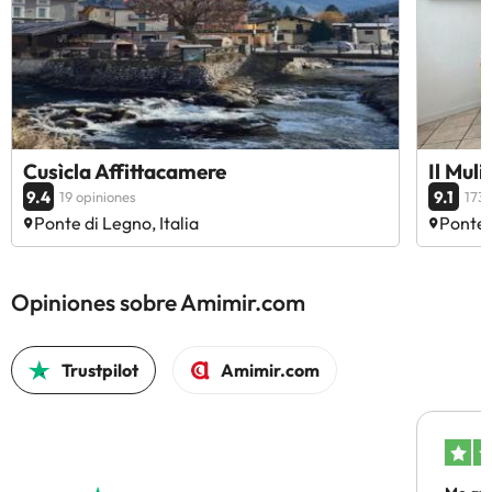
Cusìcla Affittacamere
Il Muli
9.4
9.1
19 opiniones
173 
Ponte di Legno, Italia
Ponte d
Opiniones sobre Amimir.com
Trustpilot
Amimir.com