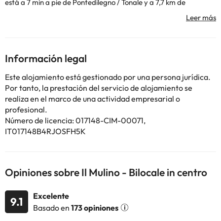
está a 7 min a pie de Pontedilegno / Tonale y a 7,7 km de
Teleferica ENEL. Este apartamento consta de 1 dormitorio, una
sala de estar, una cocina totalmente equipada con nevera y
cafetera, y 1 baño con bidet y ducha. Hay toallas y ropa de cama
en el apartamento. Se puede practicar esquí en los alrededores.
El aeropuerto (Aeropuerto de Bolzano) está a 106 km.
Información legal
En este alojamiento no se pueden celebrar despedidas de soltero
o soltera ni fiestas similares.
Este alojamiento está gestionado por una persona jurídica.
Por tanto, la prestación del servicio de alojamiento se
realiza en el marco de una actividad empresarial o
Algunos de los servicios detallados pueden ser de pago. Puedes
profesional.
consultar sus tarifas directamente en el establecimiento. Toda la
Número de licencia: 017148-CIM-00071,
información de esta ficha está sujeta a cambios por parte del
alojamiento. Si tienes dudas, contáctanos.
IT017148B4RJOSFH5K
Opiniones sobre Il Mulino - Bilocale in centro
Excelente
9.1
Basado en
173 opiniones