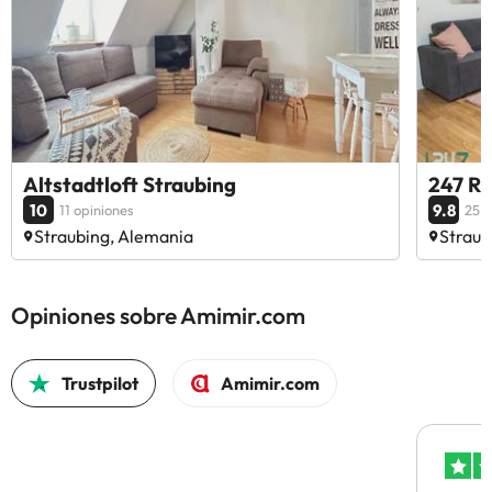
Altstadtloft Straubing
247 Re
10
9.8
11 opiniones
25 o
Straubing, Alemania
Straub
Opiniones sobre Amimir.com
Trustpilot
Amimir.com