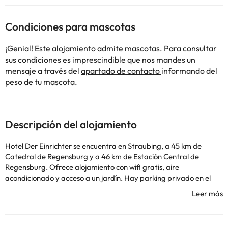
Condiciones para mascotas
¡Genial! Este alojamiento admite mascotas. Para consultar
sus condiciones es imprescindible que nos mandes un
mensaje a través del
apartado de contacto
informando del
peso de tu mascota.
Descripción del alojamiento
Hotel Der Einrichter se encuentra en Straubing, a 45 km de
Catedral de Regensburg y a 46 km de Estación Central de
Regensburg. Ofrece alojamiento con wifi gratis, aire
acondicionado y acceso a un jardín. Hay parking privado en el
propio alojamiento. En el bed and breakfast se puede disfrutar
de un desayuno buffet. Templo Walhalla está a 41 km del
alojamiento, y Thurn und Taxis Palace está a 45 km. El
aeropuerto más cercano (Aeropuerto de Múnich) está a 104 km