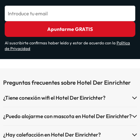
Introduce tu email
Apuntarme GRATIS
Al suscribirte confirmas haber leído y estar de acuerdo con la
Política
de Privacidad
Preguntas frecuentes sobre Hotel Der Einrichter
¿Tiene conexión wifi el Hotel Der Einrichter?
El Hotel Der Einrichter dispone de Wi-Fi.
¿Puedo alojarme con mascota en Hotel Der Einrichter?
En Hotel Der Einrichter se admiten mascotas (previa petición y de
¿Hay calefacción en Hotel Der Einrichter?
pago directo en hotel). Consulta las condiciones.