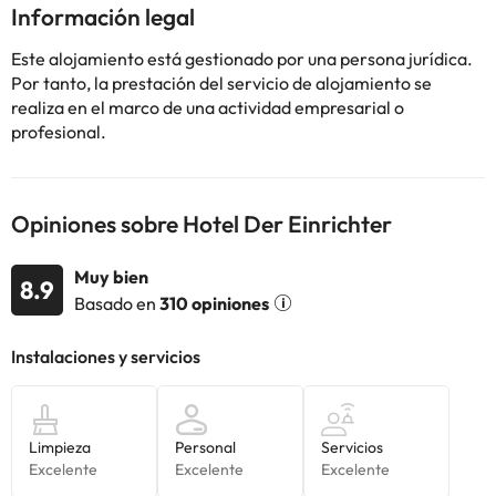
del alojamiento.
Información legal
En este alojamiento no se pueden celebrar despedidas de soltero
o soltera ni fiestas similares.
Este alojamiento está gestionado por una persona jurídica.
Por tanto, la prestación del servicio de alojamiento se
realiza en el marco de una actividad empresarial o
Algunos de los servicios detallados pueden ser de pago. Puedes
profesional.
consultar sus tarifas directamente en el establecimiento. Toda la
información de esta ficha está sujeta a cambios por parte del
alojamiento. Si tienes dudas, contáctanos.
Opiniones sobre Hotel Der Einrichter
Muy bien
8.9
Basado en
310 opiniones