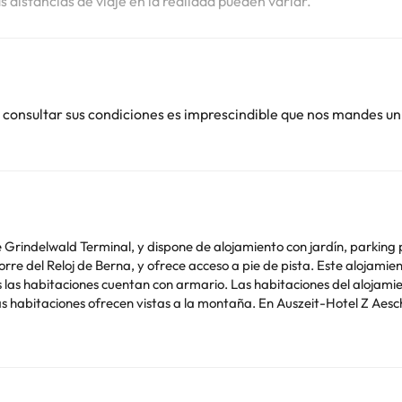
as distancias de viaje en la realidad pueden variar.
 consultar sus condiciones es imprescindible que nos mandes un
 Grindelwald Terminal, y dispone de alojamiento con jardín, parking p
re del Reloj de Berna, y ofrece acceso a pie de pista. Este alojami
las habitaciones ofrecen vistas a la montaña. En Auszeit-Hotel Z Aes
el alojamiento, y Parlamento de Berna está a 47 km. El aeropuerto más 
amiento no se pueden celebrar despedidas de soltero o soltera ni fie