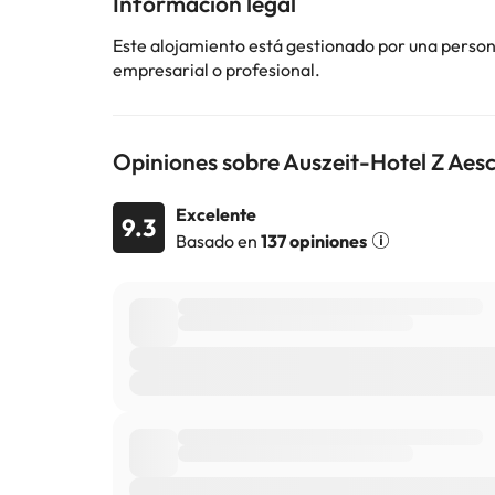
Información legal
Algunos de los servicios detallados pueden ser de pag
cambios por parte del alojamiento. Si tienes dudas, 
Este alojamiento está gestionado por una persona 
empresarial o profesional.
Opiniones sobre Auszeit-Hotel Z Aesc
Excelente
9.3
Basado en
137 opiniones