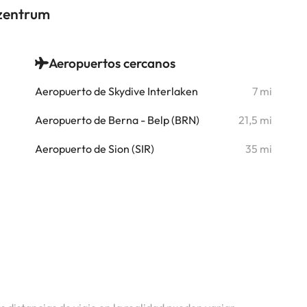
nzentrum
Aeropuertos cercanos
i
Aeropuerto de Skydive Interlaken
7 mi
i
Aeropuerto de Berna - Belp (BRN)
21,5 mi
i
Aeropuerto de Sion (SIR)
35 mi
i
i
i
i
i