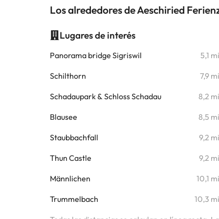
Los alrededores de Aeschiried Ferie
Lugares de interés
Panorama bridge Sigriswil
5,1 m
Schilthorn
7,9 m
Schadaupark & Schloss Schadau
8,2 m
Blausee
8,5 m
Staubbachfall
9,2 m
Thun Castle
9,2 m
Männlichen
10,1 m
Trummelbach
10,3 m