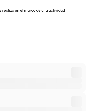
Toda la información de esta ficha está sujeta a
e realiza en el marco de una actividad