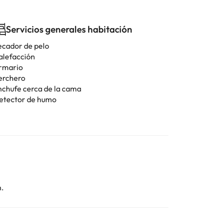
Servicios generales habitación
ecador de pelo
alefacción
rmario
erchero
nchufe cerca de la cama
etector de humo
n.