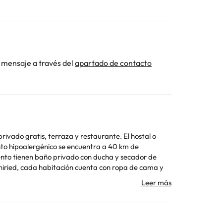
 mensaje a través del
apartado de contacto
rivado gratis, terraza y restaurante. El hostal o
ento hipoalergénico se encuentra a 40 km de
chiried, cada habitación cuenta con ropa de cama y
cercano (Euroaeropuerto de Mulhouse) está a 146 km.
stas similares.