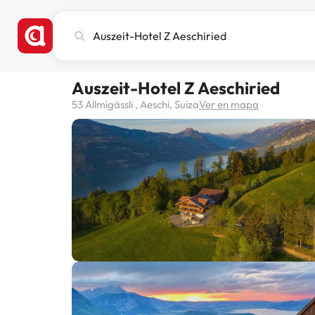
Busca
ciudad,
hotel
o
Auszeit-Hotel Z Aeschiried
destino
53 Allmigässli , Aeschi, Suiza
Ver en mapa