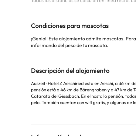
Todas las distancias se calculan en línea recta. L
Condiciones para mascotas
¡Genial! Este alojamiento admite mascotas. Para
informando del peso de tu mascota.
Descripción del alojamiento
Auszeit-Hotel Z Aeschiried está en Aeschi, a 36 km de
pensión está a 46 km de Bärengraben y a 47 km de Tor
Catarata del Giessbach. En el hostal o pensión, todas las habitaciones cuentan con armario. Las habitaciones del alojamiento tienen baño privado con ducha y secador de
pelo. También cuentan con wifi gratis, y algunas de 
toallas. En el alojamiento se puede disfrutar de un desayuno buffet, continental o vegetariano. La clientela puede practicar actividades en Aeschi y alrededores, como esquí y
ciclismo. Catedral de Münster está a 47 km d
Este alojamiento no dispone de recepción.En este aloj