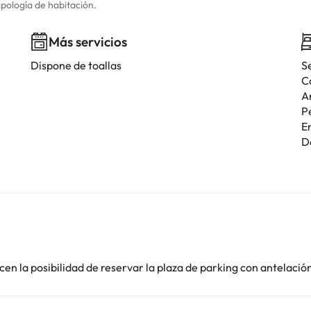
ipología de habitación.
Más servicios
Dispone de toallas
S
C
A
P
E
D
en la posibilidad de reservar la plaza de parking con antelació