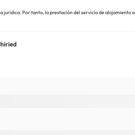
o. Puedes consultar sus tarifas directamente en el establecimiento. 
contáctanos.
jurídica. Por tanto, la prestación del servicio de alojamiento s
hiried