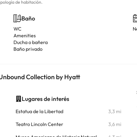
ipología de habitación.
Baño
WC
N
Amenities
Ducha o bañera
Baño privado
Unbound Collection by Hyatt
Lugares de interés
i
Estatua de la Libertad
3,3 mi
i
Teatro Lincoln Center
3,6 mi
i