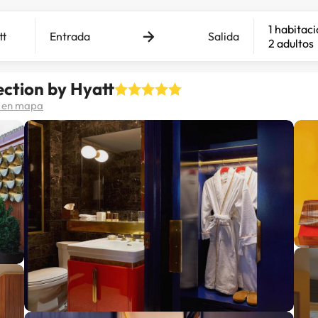
1 habitac
Entrada
Salida
2 adultos
ction by Hyatt
 en mapa