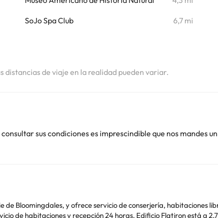
Museo Americano de Historia Natural
4,3 mi
i
SoJo Spa Club
6,7 mi
i
i
as distancias de viaje en la realidad pueden variar.
 consultar sus condiciones es imprescindible que nos mandes un
de Bloomingdales, y ofrece servicio de conserjería, habitaciones libr
icio de habitaciones y recepción 24 horas. Edificio Flatiron está a 2,7 