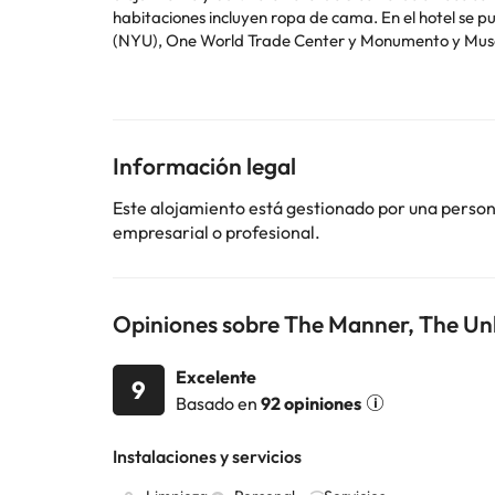
habitaciones incluyen ropa de cama. En el hotel se puede disfrutar de un desayuno americano. Cerca del alojamiento hay puntos de interés como Universidad de Nueva York
(NYU), One World Trade Center y Monumento y Museo
Guests under the age of 21 can only check in with a p
other pets are permittedLos huéspedes deberán mostr
todas las peticiones especiales están sujetas a disp
fiestas similares.
Información legal
Algunos de los servicios detallados pueden ser de pag
Este alojamiento está gestionado por una persona 
cambios por parte del alojamiento. Si tienes dudas, 
empresarial o profesional.
Opiniones sobre The Manner, The Un
Excelente
9
Basado en
92 opiniones