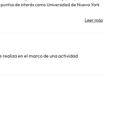
o stay at The Manner. The Manner is dog-friendly. No
lizar el registro de entrada. Ten en cuenta que
 pueden celebrar despedidas de soltero o soltera ni
Toda la información de esta ficha está sujeta a
e realiza en el marco de una actividad