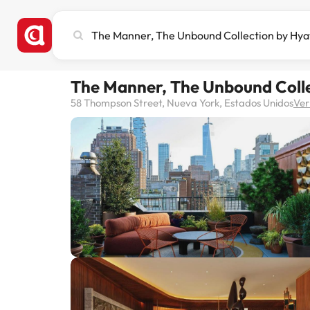
Busca
ciudad,
hotel
o
The Manner, The Unbound Colle
destino
58 Thompson Street, Nueva York, Estados Unidos
Ver