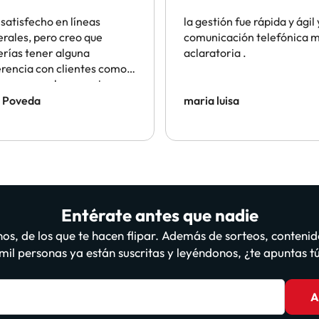
rales
satisfecho en líneas
la gestión fue rápida y ágil 
rales, pero creo que
comunicación telefónica 
rías tener alguna
aclaratoria .
 con clientes como
ue reservo hace varios
 con vosotros, de hecho,
l Poveda
maria luisa
familiares o amigos que
rvan el mismo Hotel en las
as fechas, a través
tra, por indicación mía
Entérate antes que nadie
os, de los que te hacen flipar. Además de sorteos, contenid
il personas ya están suscritas y leyéndonos, ¿te apuntas 
A