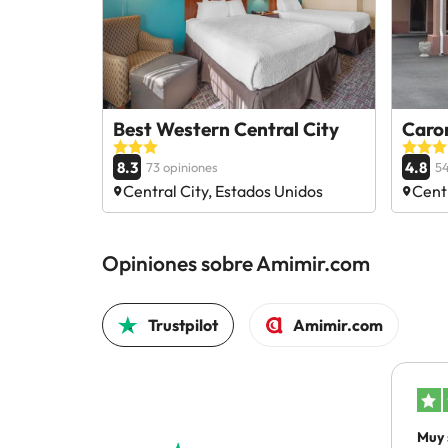
Best Western Central City
Caro
8.3
4.8
73 opiniones
54
Central City, Estados Unidos
Centr
Opiniones sobre Amimir.com
Trustpilot
Amimir.com
Muy 