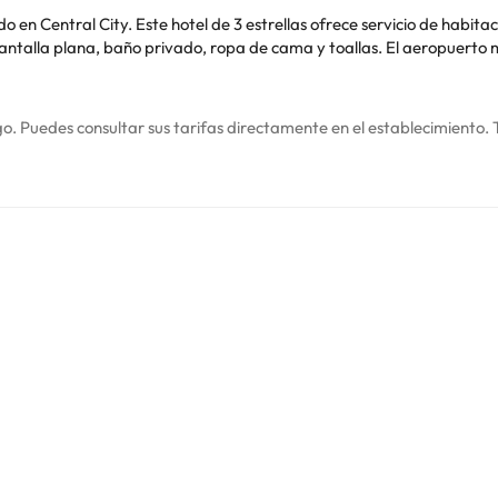
tral City. Este hotel de 3 estrellas ofrece servicio de habitaciones y recepción 
ropa de cama y toallas. El aeropuerto más cercano (Aeropuerto de Owensboro-Condado
o. Puedes consultar sus tarifas directamente en el establecimiento. 
contáctanos.