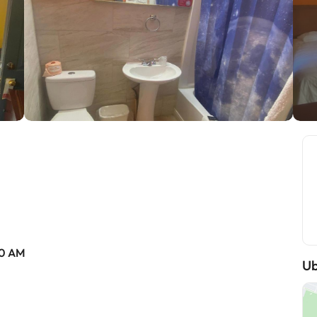
00 AM
Ub