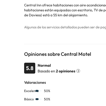
Central Inn ofrece habitaciones con aire acondicionado en Cen
habitaciones están equipadas con escritorio, TV de pantalla plana, baño privado, 
de Daviess) está a 55 km del alojamiento.
Algunos de los servicios detallados pueden ser de pag
cambios por parte del alojamiento. Si tienes dudas, 
Opiniones sobre Central Motel
Normal
5.8
Basado en
2 opiniones