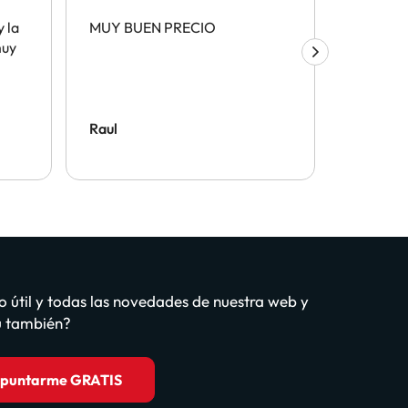
y la
MUY BUEN PRECIO
La atenc
muy
recorda
mucho y 
muy leg
devuelve
Raul
Ana Apa
o útil y todas las novedades de nuestra web y
tú también?
puntarme GRATIS