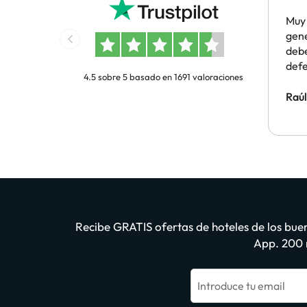
gene
Muy 
gene
debe
deferencia
4.5 sobre 5 basado en 1691 valoraciones
yo q
años
Raú
hay 
rese
mism
vues
Recibe GRATIS ofertas de hoteles de los buen
App. 200 m
Introduce tu email