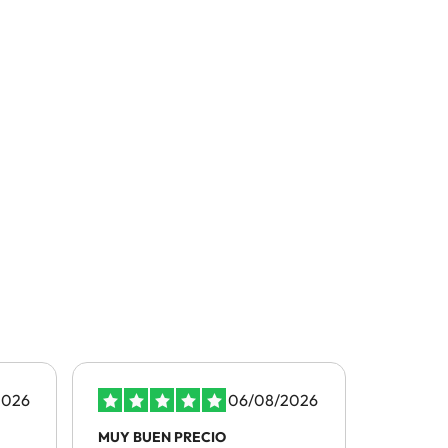
2026
06/08/2026
MUY BUEN PRECIO
La atenci