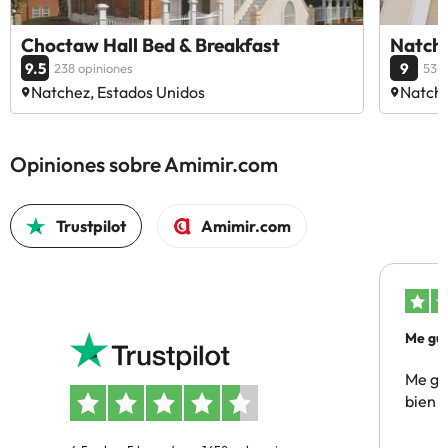
Choctaw Hall Bed & Breakfast
Natche
9.5
9
238 opiniones
53 o
Natchez, Estados Unidos
Natche
Opiniones sobre Amimir.com
Trustpilot
Amimir.com
Me gus
Me gus
bien