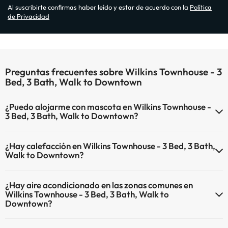
Al suscribirte confirmas haber leído y estar de acuerdo con la
Política
de Privacidad
Preguntas frecuentes sobre Wilkins Townhouse - 3
Bed, 3 Bath, Walk to Downtown
¿Puedo alojarme con mascota en Wilkins Townhouse -
3 Bed, 3 Bath, Walk to Downtown?
En Wilkins Townhouse - 3 Bed, 3 Bath, Walk to Downtown no se
¿Hay calefacción en Wilkins Townhouse - 3 Bed, 3 Bath,
admiten mascotas.
Walk to Downtown?
Sí, Wilkins Townhouse - 3 Bed, 3 Bath, Walk to Downtown tiene
¿Hay aire acondicionado en las zonas comunes en
calefacción en las zonas comunes.
Wilkins Townhouse - 3 Bed, 3 Bath, Walk to
Downtown?
Sí, Wilkins Townhouse - 3 Bed, 3 Bath, Walk to Downtown tiene aire