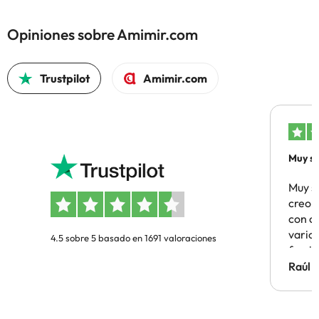
Opiniones sobre Amimir.com
Trustpilot
Amimir.com
Muy sa
Muy s
creo 
con c
vario
4.5 sobre 5 basado en 1691 valoraciones
famil
Hotel 
Raúl 
vuestr