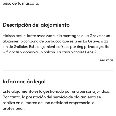
peso de tu mascota.
Descripción del alojamiento
Maison accueillante avec vue sur la montagne a La Grave es un
alojamiento con zona de barbacoa que está en La Grave, a 22
km de Galibier. Este alojamiento ofrece parking privado gratis,
wifi gratis y acceso a un balcón. La casa o chalet tiene 2
dormitorios, TV con canales vía satélite y cocina totalmente
equipada con nevera, lavavajillas, lavadora, horno y microondas.
El aeropuerto (Aeropuerto de Grenoble – Isère) está a 125 km.
En este alojamiento no se pueden celebrar despedidas de soltero
o soltera ni fiestas similares.
Información legal
Este alojamiento está gestionado por una persona jurídica.
Algunos de los servicios detallados pueden ser de pago. Puedes
Por tanto, la prestación del servicio de alojamiento se
consultar sus tarifas directamente en el establecimiento. Toda la
realiza en el marco de una actividad empresarial o
información de esta ficha está sujeta a cambios por parte del
profesional.
alojamiento. Si tienes dudas, contáctanos.