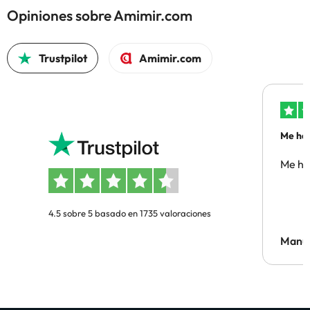
Opiniones sobre Amimir.com
Trustpilot
Amimir.com
Me ha 
Me ha
4.5 sobre 5 basado en 1735 valoraciones
Manue