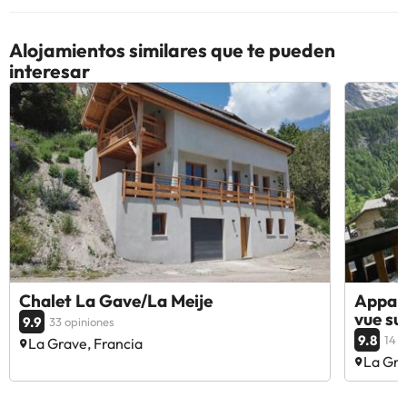
Alojamientos similares que te pueden
interesar
Chalet La Gave/La Meije
Appart
vue su
9.9
33 opiniones
9.8
14 o
La Grave, Francia
La Gra