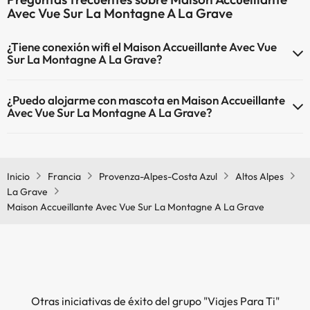
Avec Vue Sur La Montagne A La Grave
¿Tiene conexión wifi el Maison Accueillante Avec Vue
Sur La Montagne A La Grave?
El Maison Accueillante Avec Vue Sur La Montagne A La Grave
¿Puedo alojarme con mascota en Maison Accueillante
dispone de Wi-Fi.
Avec Vue Sur La Montagne A La Grave?
En Maison Accueillante Avec Vue Sur La Montagne A La Grave se
admiten mascotas (previa petición y de pago directo en hotel).
Consulta las condiciones.
Inicio
Francia
Provenza-Alpes-Costa Azul
Altos Alpes
La Grave
Maison Accueillante Avec Vue Sur La Montagne A La Grave
Otras iniciativas de éxito del grupo "Viajes Para Ti"