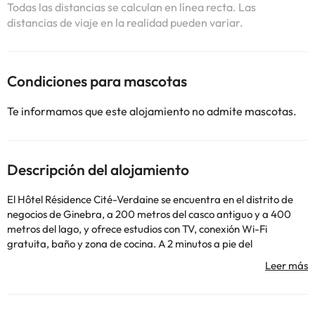
Todas las distancias se calculan en línea recta. Las
distancias de viaje en la realidad pueden variar.
Condiciones para mascotas
Te informamos que este alojamiento no admite mascotas.
Descripción del alojamiento
El Hôtel Résidence Cité-Verdaine se encuentra en el distrito de
negocios de Ginebra, a 200 metros del casco antiguo y a 400
metros del lago, y ofrece estudios con TV, conexión Wi-Fi
gratuita, baño y zona de cocina. A 2 minutos a pie del
establecimiento encontrará varios restaurantes, cafeterías y
tiendas. En la recepción del Cité-Verdaine hay un ordenador de
uso gratuito a disposición de los huéspedes y también se
proporcionan utensilios de planchado, bajo petición. La parada