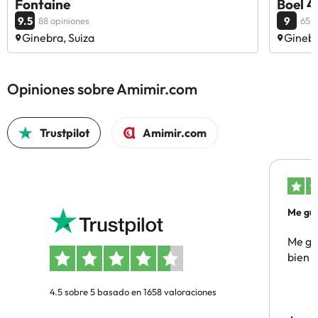
Fontaine
Boel 4
9.5
9
88 opiniones
65 o
Ginebra, Suiza
Ginebr
Opiniones sobre Amimir.com
Trustpilot
Amimir.com
Me gus
Me gus
bien
4.5 sobre 5 basado en 1658 valoraciones