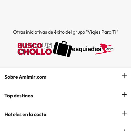
Otras iniciativas de éxito del grupo "Viajes Para Ti"
Sobre Amimir.com
¿Quiénes somos?
Top destinos
Opiniones de nuestros clientes
Hoteles en Salou
Hoteles en la costa
Gestionar mi reserva
Hoteles en Lloret de Mar
Blog de Amimir.com
Hoteles en la Costa Azahar