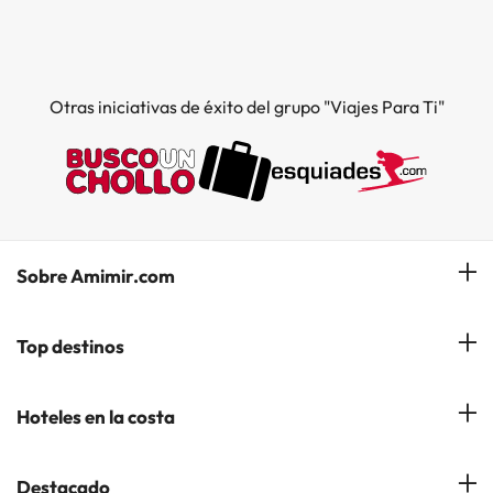
Otras iniciativas de éxito del grupo "Viajes Para Ti"
Sobre Amimir.com
¿Quiénes somos?
Top destinos
Opiniones de nuestros clientes
Hoteles en Salou
Hoteles en la costa
Gestionar mi reserva
Hoteles en Lloret de Mar
Blog de Amimir.com
Hoteles en la Costa Azahar
Destacado