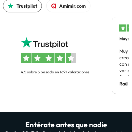
Trustpilot
Amimir.com
Muy sa
Muy s
creo 
con c
vario
4.5 sobre 5 basado en 1691 valoraciones
famil
Hotel 
Raúl 
vuestr
Entérate antes que nadie