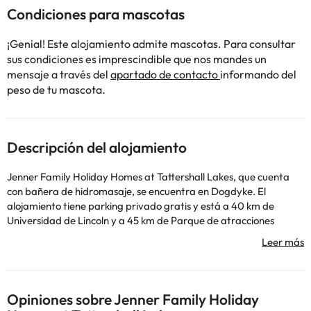
Condiciones para mascotas
¡Genial! Este alojamiento admite mascotas. Para consultar
sus condiciones es imprescindible que nos mandes un
mensaje a través del
apartado de contacto
informando del
peso de tu mascota.
Descripción del alojamiento
Jenner Family Holiday Homes at Tattershall Lakes, que cuenta
con bañera de hidromasaje, se encuentra en Dogdyke. El
alojamiento tiene parking privado gratis y está a 40 km de
Universidad de Lincoln y a 45 km de Parque de atracciones
Skegness Butlins. El apartamento dispone de terraza, 3
dormitorios, sala de estar y cocina bien equipada con nevera y
horno. Se ofrece TV de pantalla plana. Somerton Castle está a 33
km del alojamiento, y Lincoln Medieval Bishops' Palace está a 40
km. El aeropuerto más cercano (Aeropuerto de Humberside)
Opiniones sobre Jenner Family Holiday
está a 71 km del alojamiento.