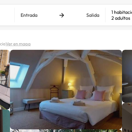
1 habitac
Entrada
Salida
2 adultos
cia
Ver en mapa