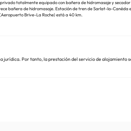
 (Aeropuerto Brive-La Roche) está a 40 km.
de soltero o soltera ni fiestas similares.
o. Puedes consultar sus tarifas directamente en el establecimiento. 
contáctanos.
jurídica. Por tanto, la prestación del servicio de alojamiento s