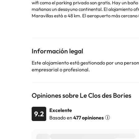
wifi como el parking privado son gratis. Hay un baño privado totalmente equipado con bañera de hidromasaje y secador de pelo. En Le Clos des Bories se sirve todas las
mañanas un desayuno continental. El alojamiento ofrece bañera de hidromasaje. Estación de tren de Sarlat-la-Canéda está a 5,4 km del alojamiento, y Gruta de las
Maravillas está a 48 km. El aeropuerto más cercano
En este alojamiento no se pueden celebrar despedidas 
Algunos de los servicios detallados pueden ser de pag
cambios por parte del alojamiento. Si tienes dudas, 
Información legal
Este alojamiento está gestionado por una persona 
empresarial o profesional.
Opiniones sobre Le Clos des Bories
Excelente
9.2
Basado en
477 opiniones