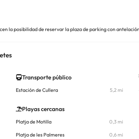
en la posibilidad de reservar la plaza de parking con antelació
etes
Transporte público
i
Estación de Cullera
5,2 mi
i
Playas cercanas
i
Platja de Motilla
0,3 mi
i
Platja de les Palmeres
0,6 mi
i