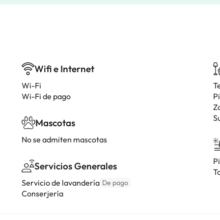
Wifi e Internet
Wi-Fi
T
Wi-Fi de pago
Pi
Z
S
Mascotas
No se admiten mascotas
Pi
Servicios Generales
T
Servicio de lavandería
De pago
Conserjería