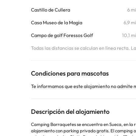
Castillo de Cullera
6 m
Casa Museo de la Magia
6,9 m
Campo de golf Foressos Golf
10,1 m
Todas las distancias se calculan en línea recta. L
Condiciones para mascotas
Te informamos que este alojamiento no admite 
Descripción del alojamiento
Camping Barraquetes se encuentra en Sueca, en la r
alojamiento con parking privado gratis. El camping ofrece terraza, zona de estar, TV de pantalla plana, cocina totalmente equipada con nevera y microondas, y baño