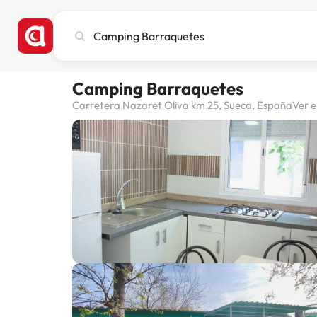
Busca
ciudad,
hotel
o
Camping Barraquetes
destino
Carretera Nazaret Oliva km 25, Sueca, España
Ver 