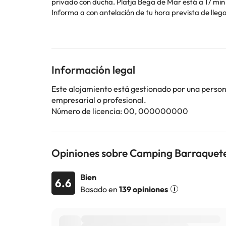
privado con ducha. Platja Bega de Mar
Informa a con antelación de tu hora prevista de llegada. Para ello, puedes utilizar el apartado de peticiones especiales al hacer la reserva o ponerte en contacto
directamente con el alojamiento. Los datos de contac
ni fiestas similares.
Algunos de los servicios detallados pueden ser de pag
Información legal
cambios por parte del alojamiento. Si tienes dudas, 
Este alojamiento está gestionado por una persona 
empresarial o profesional.
Número de licencia: 00, 000000000
Opiniones sobre Camping Barraquet
Bien
6.6
Basado en
139 opiniones