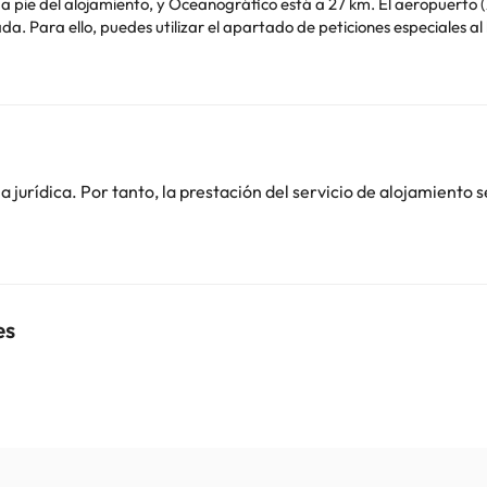
 está a 17 min a pie del alojamiento, y Oceanográfico está a 27 km. El aeropu
to aparecen en la confirmación de la reserva. En este alojamiento n
o. Puedes consultar sus tarifas directamente en el establecimiento. 
contáctanos.
jurídica. Por tanto, la prestación del servicio de alojamiento s
es