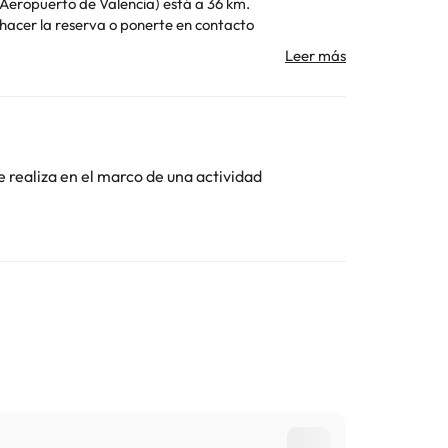
erto (Aeropuerto de Valencia) está a 36 km.
o se pueden celebrar despedidas de soltero o soltera
Toda la información de esta ficha está sujeta a
e realiza en el marco de una actividad