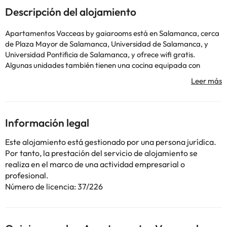
Descripción del alojamiento
Apartamentos Vacceas by gaiarooms está en Salamanca, cerca
de Plaza Mayor de Salamanca, Universidad de Salamanca, y
Universidad Pontificia de Salamanca, y ofrece wifi gratis.
Algunas unidades también tienen una cocina equipada con
nevera, lavavajillas y microondas. Cerca del alojamiento hay
puntos de interés como Museo de Art Déco y Art Nouveau,
Museo de Historia de la Automoción y Asociación Española
Contra el Cáncer. El aeropuerto (Aeropuerto de Salamanca)
está a 18 km.
Información legal
For group bookings, a deposit of EUR 100 may be charged for
each apartment booked Pets Allowed. Availability is limited.
Este alojamiento está gestionado por una persona jurídica.
Guests must contact the hotel when making a reservation. This
Por tanto, la prestación del servicio de alojamiento se
service costs EUR 12 per animal per night. A maximum of 2 pets
realiza en el marco de una actividad empresarial o
are allowed per room. Assistance dogs are allowed free of
profesional.
charge.En este alojamiento no se pueden celebrar despedidas de
Número de licencia: 37/226
soltero o soltera ni fiestas similares. Informa a con antelación de
tu hora prevista de llegada. Para ello, puedes utilizar el
apartado de peticiones especiales al hacer la reserva o ponerte
en contacto directamente con el alojamiento. Los datos de