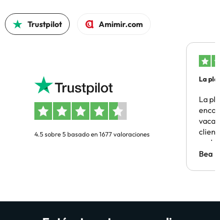
Trustpilot
Amimir.com
La pla
La pl
encon
vacaci
clien
4.5 sobre 5 basado en 1677 valoraciones
probl
antes.
Bea