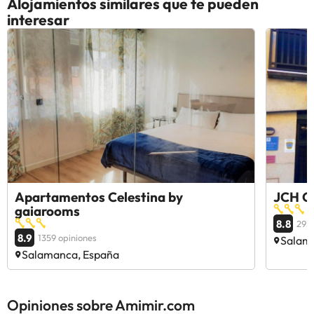
Alojamientos similares que te pueden
interesar
Apartamentos Celestina by
JCH C
gaiarooms
8.8
2935
8.9
1359 opiniones
Salam
Salamanca, España
Opiniones sobre Amimir.com