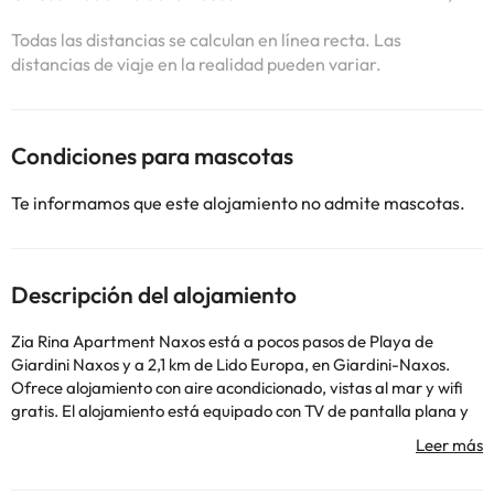
Todas las distancias se calculan en línea recta. Las
distancias de viaje en la realidad pueden variar.
Condiciones para mascotas
Te informamos que este alojamiento no admite mascotas.
Descripción del alojamiento
Zia Rina Apartment Naxos está a pocos pasos de Playa de
Giardini Naxos y a 2,1 km de Lido Europa, en Giardini-Naxos.
Ofrece alojamiento con aire acondicionado, vistas al mar y wifi
gratis. El alojamiento está equipado con TV de pantalla plana y
baño privado con bidet, ducha y artículos de aseo gratuitos. La
cocina tiene nevera, horno y microondas. También hay fogones y
tostadora, además de cafetera y hervidor. Lido Da Angelo está