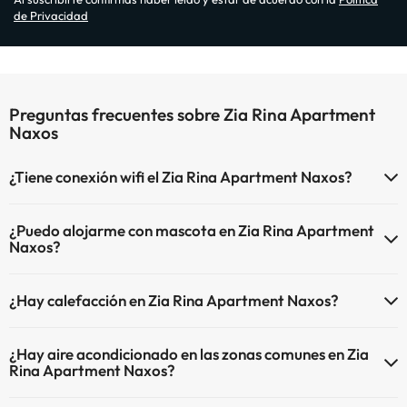
de Privacidad
Preguntas frecuentes sobre Zia Rina Apartment
Naxos
¿Tiene conexión wifi el Zia Rina Apartment Naxos?
El Zia Rina Apartment Naxos dispone de Wi-Fi.
¿Puedo alojarme con mascota en Zia Rina Apartment
Naxos?
En Zia Rina Apartment Naxos no se admiten mascotas.
¿Hay calefacción en Zia Rina Apartment Naxos?
Sí, Zia Rina Apartment Naxos tiene calefacción en las zonas
¿Hay aire acondicionado en las zonas comunes en Zia
comunes.
Rina Apartment Naxos?
Sí, Zia Rina Apartment Naxos tiene aire acondicionado en las zonas