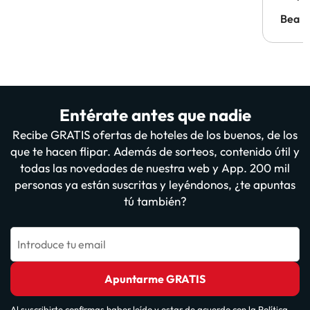
probl
antes.
Bea
Entérate antes que nadie
Recibe GRATIS ofertas de hoteles de los buenos, de los
que te hacen flipar. Además de sorteos, contenido útil y
todas las novedades de nuestra web y App. 200 mil
personas ya están suscritas y leyéndonos, ¿te apuntas
tú también?
Introduce tu email
Apuntarme GRATIS
Al suscribirte confirmas haber leído y estar de acuerdo con la
Política