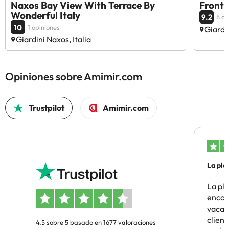
Naxos Bay View With Terrace By
Front
Wonderful Italy
9.2
8 op
10
1 opiniones
Giardin
Giardini Naxos, Italia
Opiniones sobre Amimir.com
Trustpilot
Amimir.com
La pla
La pl
encon
vacaci
clien
4.5 sobre 5 basado en 1677 valoraciones