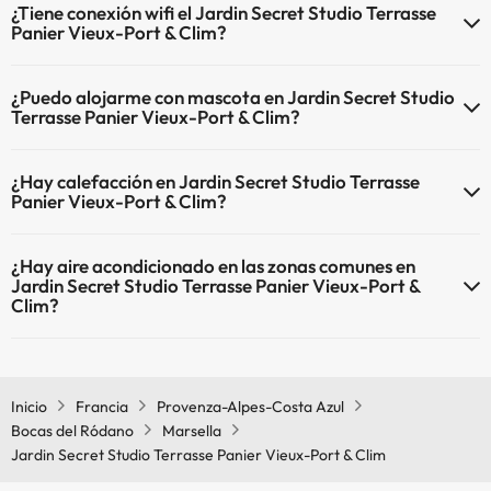
¿Tiene conexión wifi el Jardin Secret Studio Terrasse
Panier Vieux-Port & Clim?
El Jardin Secret Studio Terrasse Panier Vieux-Port & Clim dispone de
¿Puedo alojarme con mascota en Jardin Secret Studio
Wi-Fi.
Terrasse Panier Vieux-Port & Clim?
En Jardin Secret Studio Terrasse Panier Vieux-Port & Clim se
¿Hay calefacción en Jardin Secret Studio Terrasse
admiten mascotas (previa petición y de pago directo en hotel).
Panier Vieux-Port & Clim?
Consulta las condiciones.
Sí, Jardin Secret Studio Terrasse Panier Vieux-Port & Clim tiene
¿Hay aire acondicionado en las zonas comunes en
calefacción en las zonas comunes.
Jardin Secret Studio Terrasse Panier Vieux-Port &
Clim?
Sí, Jardin Secret Studio Terrasse Panier Vieux-Port & Clim tiene aire
acondicionado en las zonas comunes.
Inicio
Francia
Provenza-Alpes-Costa Azul
Bocas del Ródano
Marsella
Jardin Secret Studio Terrasse Panier Vieux-Port & Clim