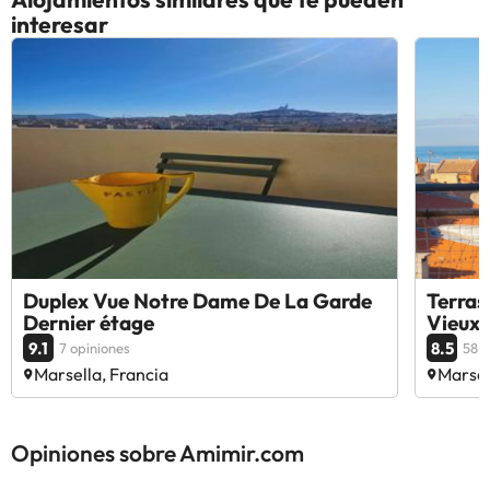
interesar
Duplex Vue Notre Dame De La Garde
Terras
Dernier étage
Vieux 
9.1
8.5
7 opiniones
58 o
Marsella, Francia
Marsel
Opiniones sobre Amimir.com