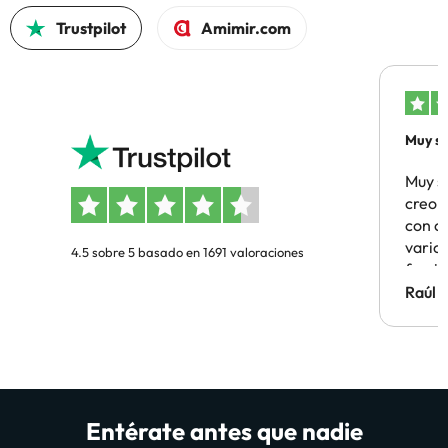
Trustpilot
Amimir.com
Muy sa
Muy s
creo 
con c
vario
4.5 sobre 5 basado en 1691 valoraciones
famil
Hotel 
Raúl 
vuestr
Entérate antes que nadie