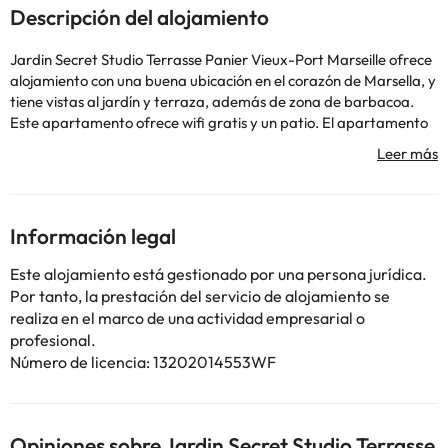
Descripción del alojamiento
Jardin Secret Studio Terrasse Panier Vieux-Port Marseille ofrece
alojamiento con una buena ubicación en el corazón de Marsella, y
tiene vistas al jardín y terraza, además de zona de barbacoa.
Este apartamento ofrece wifi gratis y un patio. El apartamento
tiene 1 dormitorio, una cocina con nevera y microondas, y 1 baño
con ducha, secador de pelo y lavadora. Se ofrece TV de pantalla
plana. Cerca del alojamiento hay puntos de interés como
Estación de metro Joliette, Estación de metro de Vieux Port y
Centro comercial Les Terrasses du Port. El aeropuerto
Información legal
(Aeropuerto de Marsella - Provenza) está a 21 km.
En este alojamiento no se pueden celebrar despedidas de soltero
Este alojamiento está gestionado por una persona jurídica.
o soltera ni fiestas similares. Informa a con antelación de tu hora
Por tanto, la prestación del servicio de alojamiento se
prevista de llegada. Para ello, puedes utilizar el apartado de
realiza en el marco de una actividad empresarial o
peticiones especiales al hacer la reserva o ponerte en contacto
profesional.
directamente con el alojamiento. Los datos de contacto
Número de licencia: 13202014553WF
aparecen en la confirmación de la reserva. Gestionado por un
particular
Opiniones sobre Jardin Secret Studio Terrasse
Algunos de los servicios detallados pueden ser de pago. Puedes