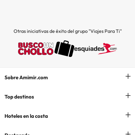
Otras iniciativas de éxito del grupo "Viajes Para Ti"
Sobre Amimir.com
¿Quiénes somos?
Top destinos
Opiniones de nuestros clientes
Hoteles en Salou
Hoteles en la costa
Gestionar mi reserva
Hoteles en Lloret de Mar
Blog de Amimir.com
Hoteles en la Costa Azahar