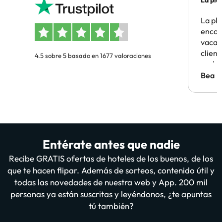
La pla
La pl
encon
vacaci
clien
4.5 sobre 5 basado en 1677 valoraciones
probl
antes.
Bea
Entérate antes que nadie
Recibe GRATIS ofertas de hoteles de los buenos, de los
que te hacen flipar. Además de sorteos, contenido útil y
todas las novedades de nuestra web y App. 200 mil
personas ya están suscritas y leyéndonos, ¿te apuntas
tú también?