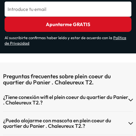
Introduce tu email
Apuntarme GRATIS
Al suscribirte confirmas haber leído y estar de acuerdo con la
Política
de Privacidad
Preguntas frecuentes sobre plein coeur du
quartier du Panier . Chaleureux T2.
¿Tiene conexión wifi el plein coeur du quartier du Panier
. Chaleureux T2.?
El plein coeur du quartier du Panier . Chaleureux T2. dispone de Wi-
¿Puedo alojarme con mascota en plein coeur du
Fi.
quartier du Panier . Chaleureux T2.?