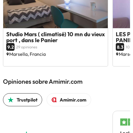
Studio Mars ( climatisé) 10 mn du vieux
LES P
port , dans le Panier
PANIE
9.2
8.3
29 opiniones
102 
Marsella, Francia
Marsel
Opiniones sobre Amimir.com
Trustpilot
Amimir.com