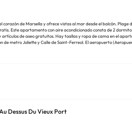
 el corazón de Marsella y ofrece vistas al mar desde el balcón. Plage
ocina totalmente
o gratuitos. Hay toallas y ropa de cama en el apartamento. Cerca del alojamiento hay punto
n de metro Joliette y Calle de Saint-Ferreol. El aeropuerto (Aeropue
de soltero o soltera ni fiestas similares.
o. Puedes consultar sus tarifas directamente en el establecimiento. 
contáctanos.
 Au Dessus Du Vieux Port