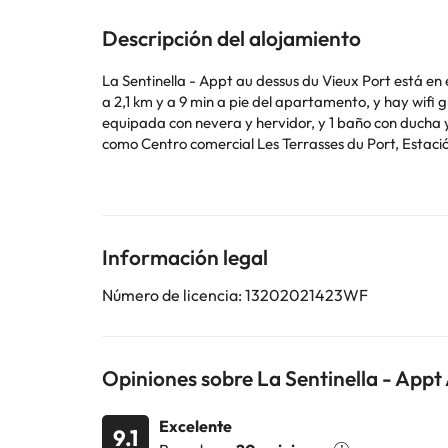
Descripción del alojamiento
La Sentinella - Appt au dessus du Vieux Port está en
a 2,1 km y a 9 min a pie del apartamento, y hay wifi gratis. Este apartamento con aire acondicionado consta de 2 dormitorios, una sala de estar, una c
equipada con nevera y hervidor, y 1 baño con ducha y artículos de ase
como Centro comercial Les Terrasses du Port, Estació
En este alojamiento no se pueden celebrar despedidas 
Algunos de los servicios detallados pueden ser de pag
cambios por parte del alojamiento. Si tienes dudas, 
Información legal
Número de licencia: 13202021423WF
Opiniones sobre La Sentinella - Appt
Excelente
9.1