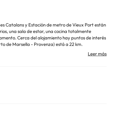
 des Catalans y Estación de metro de Vieux Port están
s de interés
rto de Marsella - Provenza) está a 22 km.
Toda la información de esta ficha está sujeta a