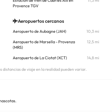
Estación de tren de Cabriès Aix en
11,3 mi
i
Provence TGV
i
Aeropuertos cercanos
i
Aeropuerto de Aubagne (JAH)
10,3 mi
i
Aeropuerto de Marsella - Provenza
12,5 mi
(MRS)
i
Aeropuerto de La Ciotat (XCT)
14,8 mi
i
as distancias de viaje en la realidad pueden variar.
mascotas.