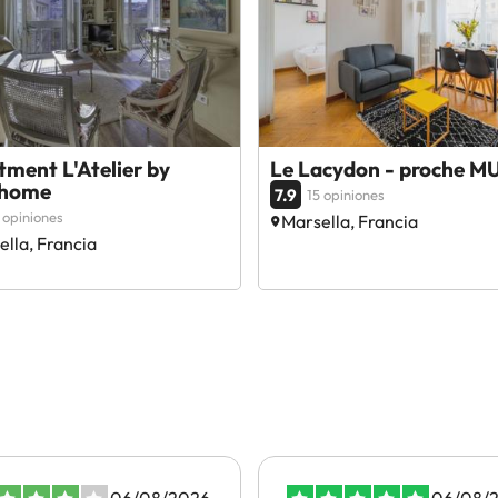
ment L'Atelier by
Le Lacydon - proche 
rhome
7.9
15 opiniones
 opiniones
Marsella, Francia
lla, Francia