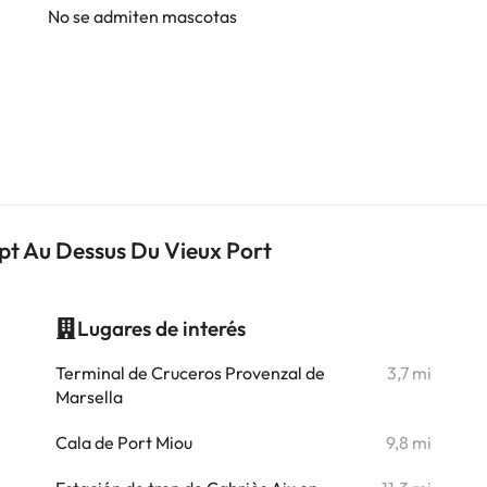
No se admiten mascotas
ppt Au Dessus Du Vieux Port
Lugares de interés
i
Terminal de Cruceros Provenzal de
3,7 mi
Marsella
i
Cala de Port Miou
9,8 mi