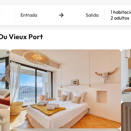
1 habitac
Entrada
Salida
2 adultos
 Du Vieux Port