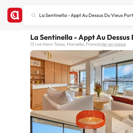
Busca
ciudad,
hotel
o
La Sentinella - Appt Au Dessus
destino
13 rue Henri Tasso, Marsella, Francia
Ver en mapa