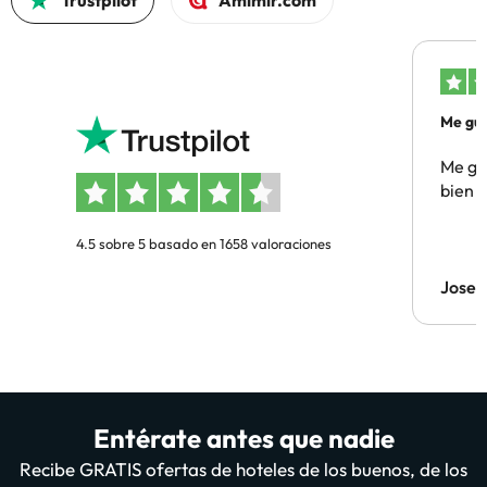
Trustpilot
Amimir.com
Me gus
Me gus
bien
4.5 sobre 5 basado en 1658 valoraciones
Jose
Entérate antes que nadie
Recibe GRATIS ofertas de hoteles de los buenos, de los