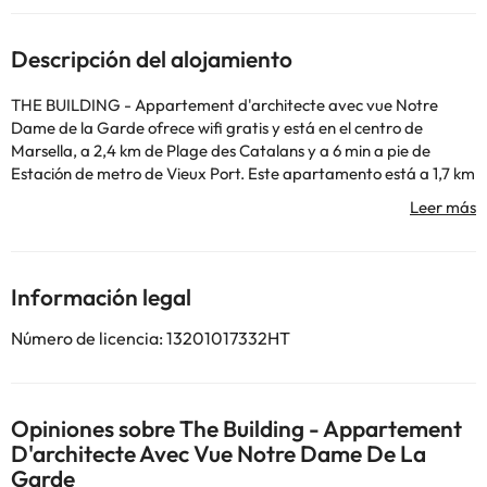
Descripción del alojamiento
THE BUILDING - Appartement d'architecte avec vue Notre
Dame de la Garde ofrece wifi gratis y está en el centro de
Marsella, a 2,4 km de Plage des Catalans y a 6 min a pie de
Estación de metro de Vieux Port. Este apartamento está a 1,7 km
de Estación de metro Joliette y a 2,6 km de Estación de metro La
Timone. Este apartamento consta de 2 dormitorios, una sala de
estar, una cocina totalmente equipada con nevera y cafetera, y 1
baño con ducha y artículos de aseo gratuitos. Hay toallas y ropa
de cama en el apartamento. Cerca del alojamiento hay puntos
Información legal
de interés como Estación de metro Castellane, Calle de Saint-
Ferreol y Estación de tren Saint-Charles de Marsella. El
Número de licencia: 13201017332HT
aeropuerto (Aeropuerto de Marsella - Provenza) está a 22 km.
En este alojamiento no se pueden celebrar despedidas de soltero
o soltera ni fiestas similares.
Opiniones sobre The Building - Appartement
D'architecte Avec Vue Notre Dame De La
Algunos de los servicios detallados pueden ser de pago. Puedes
Garde
consultar sus tarifas directamente en el establecimiento. Toda la