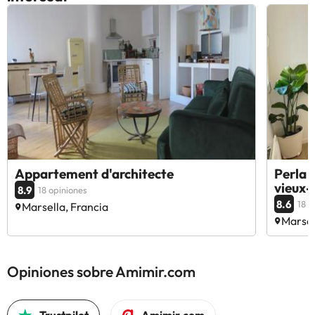
Appartement d'architecte
Perla 
vieux-
8.9
18 opiniones
8.6
18 o
Marsella, Francia
Marsel
Opiniones sobre Amimir.com