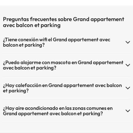
Preguntas frecuentes sobre Grand appartement
avec balcon et parking
¿Tiene conexión wifi el Grand appartement avec
balcon et parking?
El Grand appartement avec balcon et parking dispone de Wi-Fi.
¿Puedo alojarme con mascota en Grand appartement
avec balcon et parking?
En Grand appartement avec balcon et parking no se admiten
¿Hay calefacción en Grand appartement avec balcon
mascotas.
et parking?
Sí, Grand appartement avec balcon et parking tiene calefacción en
¿Hay aire acondicionado en las zonas comunes en
las zonas comunes.
Grand appartement avec balcon et parking?
Sí, Grand appartement avec balcon et parking tiene aire
acondicionado en las zonas comunes.