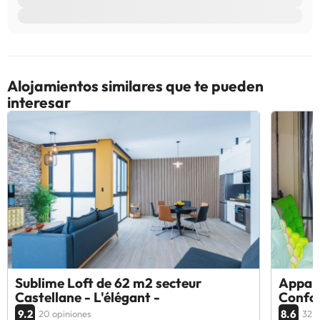
Alojamientos similares que te pueden
interesar
Sublime Loft de 62 m2 secteur
Appar
Castellane - L'élégant -
Confo
9.2
8.6
20 opiniones
32 o