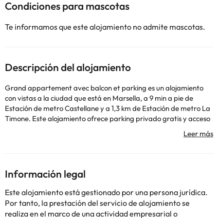
Condiciones para mascotas
Te informamos que este alojamiento no admite mascotas.
Descripción del alojamiento
Grand appartement avec balcon et parking es un alojamiento
con vistas a la ciudad que está en Marsella, a 9 min a pie de
Estación de metro Castellane y a 1,3 km de Estación de metro La
Timone. Este alojamiento ofrece parking privado gratis y acceso
a un balcón. Este apartamento con aire acondicionado consta de
1 dormitorio, una sala de estar, una cocina totalmente equipada
con nevera y cafetera, y 1 baño con bañera y artículos de aseo
gratuitos. Hay toallas y ropa de cama en el apartamento. Cerca
del alojamiento hay puntos de interés como Estación de metro
Información legal
Rond-Point du Prado, Calle de Saint-Ferreol y Parc Chanot de
Marsella. El aeropuerto (Aeropuerto de Marsella - Provenza)
Este alojamiento está gestionado por una persona jurídica.
está a 24 km.
Por tanto, la prestación del servicio de alojamiento se
Es necesario realizar el pago antes de la llegada a través de
realiza en el marco de una actividad empresarial o