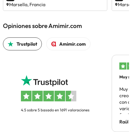
Marsella, Francia
Marsel
Opiniones sobre Amimir.com
Trustpilot
Amimir.com
Muy sa
Muy s
creo 
con c
vario
4.5 sobre 5 basado en 1691 valoraciones
famil
Hotel 
Raúl 
vuestr