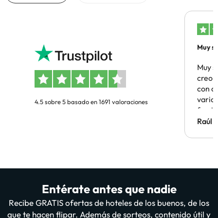
Muy sa
Muy s
creo 
con c
vario
4.5 sobre 5 basado en 1691 valoraciones
famil
Hotel 
Raúl 
vuestr
Entérate antes que nadie
Recibe GRATIS ofertas de hoteles de los buenos, de los
que te hacen flipar. Además de sorteos, contenido útil y