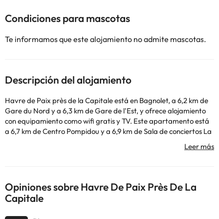
Condiciones para mascotas
Te informamos que este alojamiento no admite mascotas.
Descripción del alojamiento
Havre de Paix près de la Capitale está en Bagnolet, a 6,2 km de
Gare du Nord y a 6,3 km de Gare de l'Est, y ofrece alojamiento
con equipamiento como wifi gratis y TV. Este apartamento está
a 6,7 km de Centro Pompidou y a 6,9 km de Sala de conciertos La
Cigale. Este apartamento consta de 1 dormitorio, una sala de
estar, una cocina totalmente equipada con nevera y cafetera, y 1
baño con ducha. Estación de metro Pigalle está a 7 km del
alojamiento, y Ópera de la Bastilla está a 7,7 km. El aeropuerto
(Aeropuerto de París - Charles de Gaulle) está a 18 km.
Opiniones sobre Havre De Paix Près De La
En este alojamiento no se pueden celebrar despedidas de soltero
Capitale
o soltera ni fiestas similares. Informa a con antelación de tu hora
prevista de llegada. Para ello, puedes utilizar el apartado de