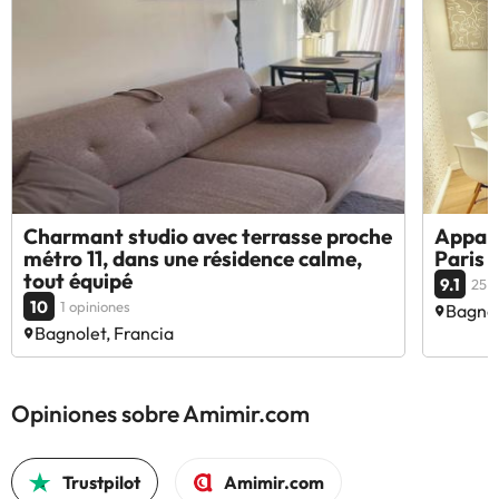
Charmant studio avec terrasse proche
Appart
métro 11, dans une résidence calme,
Paris
tout équipé
9.1
25 o
10
1 opiniones
Bagnol
Bagnolet, Francia
Opiniones sobre Amimir.com
Trustpilot
Amimir.com