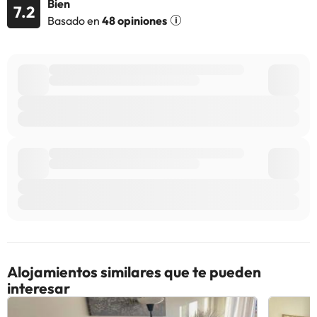
Bien
peticiones especiales al hacer la reserva o ponerte en contacto
7.2
Basado en
48 opiniones
directamente con el alojamiento. Los datos de contacto
aparecen en la confirmación de la reserva.
Algunos de los servicios detallados pueden ser de pago. Puedes
consultar sus tarifas directamente en el establecimiento. Toda la
información de esta ficha está sujeta a cambios por parte del
alojamiento. Si tienes dudas, contáctanos.
Alojamientos similares que te pueden
interesar