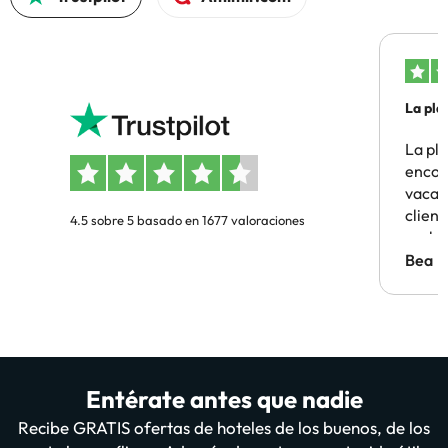
La pla
La pl
encon
vacaci
clien
4.5 sobre 5 basado en 1677 valoraciones
probl
antes.
Bea
Entérate antes que nadie
Recibe GRATIS ofertas de hoteles de los buenos, de los