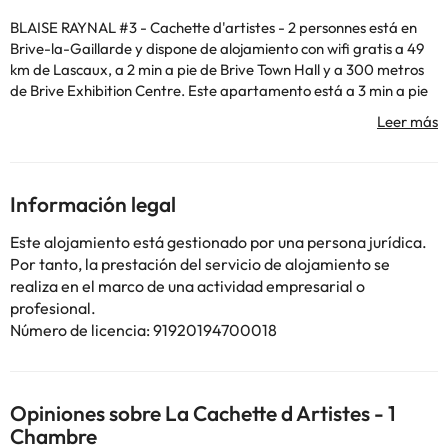
BLAISE RAYNAL #3 - Cachette d'artistes - 2 personnes está en
Brive-la-Gaillarde y dispone de alojamiento con wifi gratis a 49
km de Lascaux, a 2 min a pie de Brive Town Hall y a 300 metros
de Brive Exhibition Centre. Este apartamento está a 3 min a pie
de Brive Media Centre y a 400 metros de Brive Commercial
Court. El apartamento tiene 1 dormitorio, TV con canales vía
satélite, una cocina equipada con nevera y lavavajillas, lavadora
y 1 baño con ducha. Hay toallas y ropa de cama en el
apartamento. Coiroux-Aubazine Golf está a 21 km del
Información legal
alojamiento. El aeropuerto (Aeropuerto Brive-La Roche) está a
20 km.
Este alojamiento está gestionado por una persona jurídica.
En este alojamiento no se pueden celebrar despedidas de soltero
Por tanto, la prestación del servicio de alojamiento se
o soltera ni fiestas similares.
realiza en el marco de una actividad empresarial o
profesional.
Número de licencia: 91920194700018
Algunos de los servicios detallados pueden ser de pago. Puedes
consultar sus tarifas directamente en el establecimiento. Toda la
información de esta ficha está sujeta a cambios por parte del
alojamiento. Si tienes dudas, contáctanos.
Opiniones sobre La Cachette d Artistes - 1
Chambre