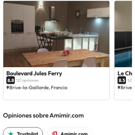
Boulevard Jules Ferry
Le Che
8.8
8.5
121 opiniones
521 
Brive-la-Gaillarde, Francia
Brive-
Opiniones sobre Amimir.com
Trustpilot
Amimir.com