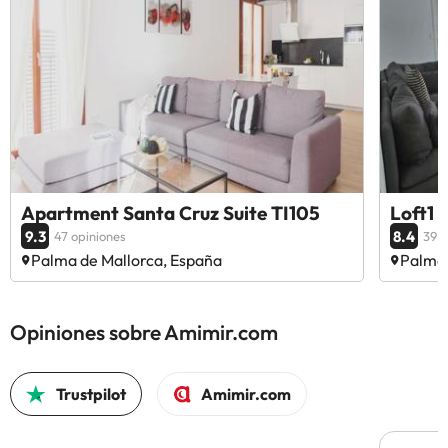
Apartment Santa Cruz Suite TI105
Loft1
9.3
8.4
47 opiniones
39 o
Palma de Mallorca, España
Palma 
Opiniones sobre Amimir.com
Trustpilot
Amimir.com