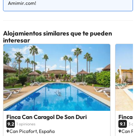
Amimir.com!
Alojamientos similares que te pueden
interesar
Finca Can Caragol De Son Duri
Finca 
9.2
9.1
1 opiniones
3 op
Can Picafort, España
Can Pi