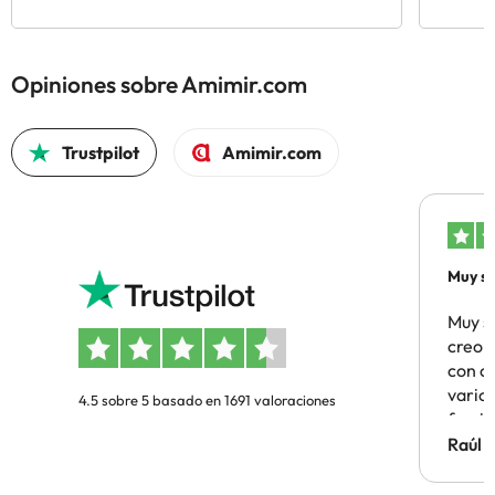
Opiniones sobre Amimir.com
Trustpilot
Amimir.com
Muy sa
Muy s
creo 
con c
vario
4.5 sobre 5 basado en 1691 valoraciones
famil
Hotel 
Raúl 
vuestr