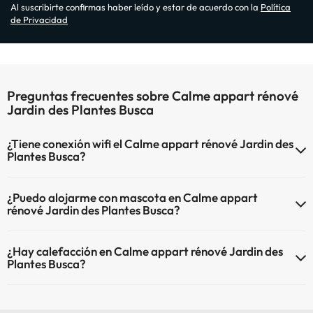
Al suscribirte confirmas haber leído y estar de acuerdo con la
Política
de Privacidad
Preguntas frecuentes sobre Calme appart rénové
Jardin des Plantes Busca
¿Tiene conexión wifi el Calme appart rénové Jardin des
Plantes Busca?
El Calme appart rénové Jardin des Plantes Busca dispone de Wi-Fi.
¿Puedo alojarme con mascota en Calme appart
rénové Jardin des Plantes Busca?
En Calme appart rénové Jardin des Plantes Busca no se admiten
¿Hay calefacción en Calme appart rénové Jardin des
mascotas.
Plantes Busca?
Sí, Calme appart rénové Jardin des Plantes Busca tiene calefacción
en las zonas comunes.