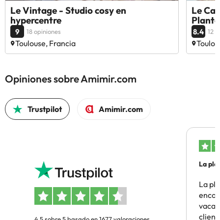
Le Vintage - Studio cosy en
Le Cac
hypercentre
Plante
9
8.4
18 opiniones
12 o
Toulouse, Francia
Toulou
Opiniones sobre Amimir.com
Trustpilot
Amimir.com
La pla
La pl
encon
vacaci
clien
4.5 sobre 5 basado en 1677 valoraciones