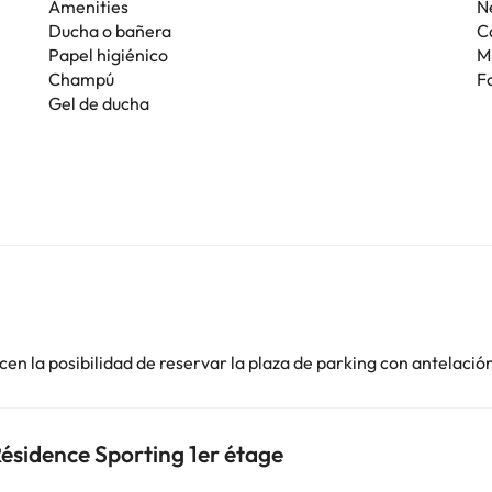
Amenities
N
Ducha o bañera
C
Papel higiénico
M
Champú
F
Gel de ducha
en la posibilidad de reservar la plaza de parking con antelació
ésidence Sporting 1er étage