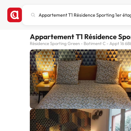
Busca
ciudad,
hotel
o
Appartement T1 Résidence Spor
destino
Résidence Sporting Green - Batiment C - Appt 16 68b