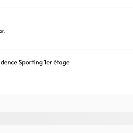
o. Puedes consultar sus tarifas directamente en el establecimiento. 
contáctanos.
ar.
dence Sporting 1er étage