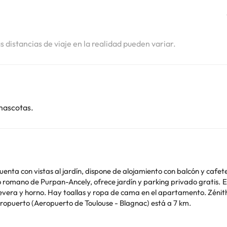
as distancias de viaje en la realidad pueden variar.
mascotas.
nta con vistas al jardín, dispone de alojamiento con balcón y cafeter
ly, ofrece jardín y parking privado gratis. Este apartamento tiene aire acondicionado y cuenta
s y ropa de cama en el apartamento. Zénith de Toulouse está a 8,8 km del alojamiento, y Centro
eropuerto (Aeropuerto de Toulouse - Blagnac) está a 7 km.
de soltero o soltera ni fiestas similares. Gestionado por un particul