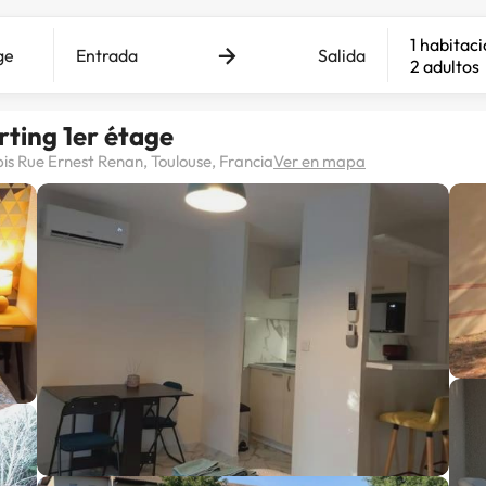
1 habitac
Entrada
Salida
2 adultos
ting 1er étage
is Rue Ernest Renan, Toulouse, Francia
Ver en mapa