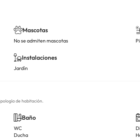
Mascotas
No se admiten mascotas
Pi
Instalaciones
Jardín
ipología de habitación.
Baño
WC
D
Ducha
H