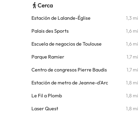
Cerca
Estación de Lalande-Église
1,3 m
Palais des Sports
1,6 m
Escuela de negocios de Toulouse
1,6 m
Parque Ramier
1,7 m
Centro de congresos Pierre Baudis
1,7 m
Estación de metro de Jeanne-d'Arc
1,8 m
Le Fil a Plomb
1,8 m
Laser Quest
1,8 m