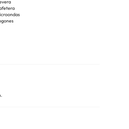
evera
afetera
icroondas
ogones
n.