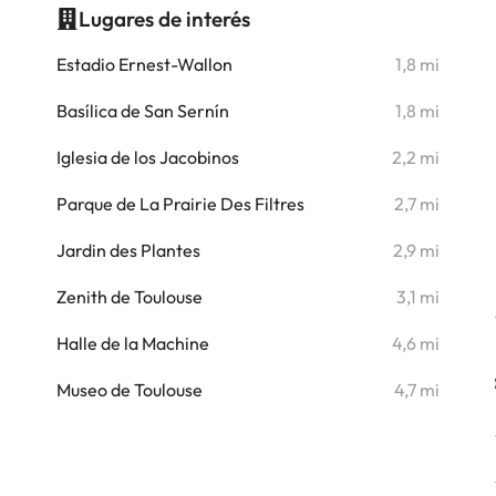
Lugares de interés
i
Estadio Ernest-Wallon
1,8 mi
i
Basílica de San Sernín
1,8 mi
i
Iglesia de los Jacobinos
2,2 mi
i
Parque de La Prairie Des Filtres
2,7 mi
i
Jardin des Plantes
2,9 mi
i
Zenith de Toulouse
3,1 mi
i
Halle de la Machine
4,6 mi
i
Museo de Toulouse
4,7 mi