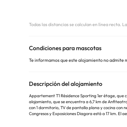
Todas las distancias se calculan en línea recta. L
Condiciones para mascotas
Te informamos que este alojamiento no admite 
Descripción del alojamiento
Appartement T1 Résidence Sporting 1er étage, que cue
alojamiento, que se encuentra a 6,7 km de Anfiteatro romano de Purpan-Ance
con 1 dormitorio, TV de pantalla plana y cocina con nevera y horno. Hay toalla
Congresos y Exposiciones Diagora está a 17 km. El a
En este alojamiento no se pueden celebrar despedidas 