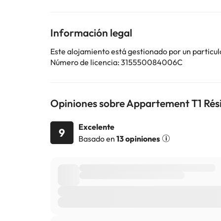
Algunos de los servicios detallados pueden ser de pag
cambios por parte del alojamiento. Si tienes dudas, 
Información legal
Este alojamiento está gestionado por un particul
Número de licencia: 315550084006C
Opiniones sobre Appartement T1 Rési
Excelente
9
Basado en
13 opiniones