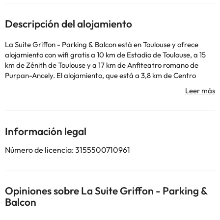
Descripción del alojamiento
La Suite Griffon - Parking & Balcon está en Toulouse y ofrece
alojamiento con wifi gratis a 10 km de Estadio de Toulouse, a 15
km de Zénith de Toulouse y a 17 km de Anfiteatro romano de
Purpan-Ancely. El alojamiento, que está a 3,8 km de Centro
Congresos y Exposiciones Diagora, dispone de jardín y parking
privado gratis. Cité de l'Espace está a 4,4 km del alojamiento, y
Estación de metro Carmes está a 9,2 km. El aeropuerto
(Aeropuerto de Toulouse - Blagnac) está a 17 km.
En este alojamiento no se pueden celebrar despedidas de soltero
Información legal
o soltera ni fiestas similares. Gestionado por un particular
Número de licencia: 3155500710961
Algunos de los servicios detallados pueden ser de pago. Puedes
consultar sus tarifas directamente en el establecimiento. Toda la
información de esta ficha está sujeta a cambios por parte del
Opiniones sobre La Suite Griffon - Parking &
alojamiento. Si tienes dudas, contáctanos.
Balcon