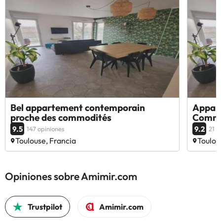
Bel appartement contemporain
Appar
proche des commodités
Commo
9.5
9.2
147 opiniones
21 o
Toulouse, Francia
Toulou
Opiniones sobre Amimir.com
Trustpilot
Amimir.com